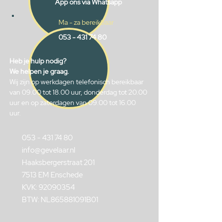
App ons via Whatsapp
Ma - za bereikbaar
053 - 431 74 80
Heb je hulp nodig?
We helpen je graag.
Wij zijn op werkdagen telefonisch bereikbaar
van 09.00 tot 18.00 uur, donderdag tot 20.00
uur en op zaterdagen van 09.00 tot 16.00
uur.
053 - 431 74 80
info@gevelaar.nl
Haaksbergerstraat 201
7513 EM Enschede
KVK:
92090354
BTW: NL865881091B01