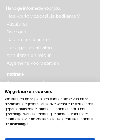
Handige informatie voor jou.
Hoe werkt videocall je badkamer?
Vacatures
Over ons
Garantie en klachten
Bezorgen en afhalen
Annuleren en retour
Algemene voorwaarden
Inspiratie
Badkamer specialist
Badkamer inrichten
Wij gebruiken cookies
Complete badkamer
We kunnen deze plaatsen voor analyse van onze
Badkamer kopen
bezoekersgegevens, om onze website te verbeteren,
Badkamer op maat
gepersonaliseerde inhoud te tonen en om u een
Badkamer indeling
geweldige website-ervaring te bieden. Voor meer
Badkamer plattegrond
informatie over de cookies die we gebruiken opent u
de instellingen.
Badkamer verbouwen
Toilet inrichten
Toilet renovatie