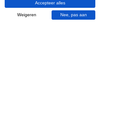
Accepteer alles
Visgraat tegels
Terrazzo tegels
Weigeren
Nee, pas aan
Mincio, merk van
Inspiratie in je mail