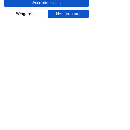
Accepteer alles
Visgraat tegels
Terrazzo tegels
Weigeren
Nee, pas aan
Mincio, merk van
Inspiratie in je mail