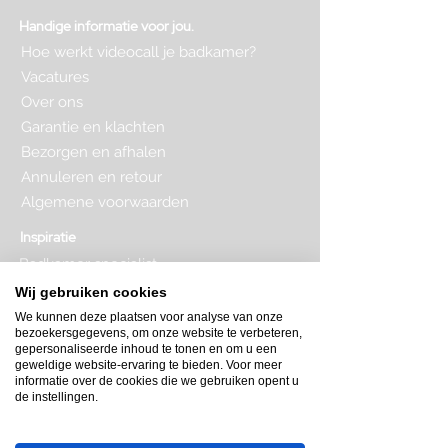
Handige informatie voor jou.
Hoe werkt videocall je badkamer?
Vacatures
Over ons
Garantie en klachten
Bezorgen en afhalen
Annuleren en retour
Algemene voorwaarden
Inspiratie
Badkamer specialist
Badkamer inrichten
Wij gebruiken cookies
Complete badkamer
We kunnen deze plaatsen voor analyse van onze
Badkamer kopen
bezoekersgegevens, om onze website te verbeteren,
Badkamer op maat
gepersonaliseerde inhoud te tonen en om u een
Badkamer indeling
geweldige website-ervaring te bieden. Voor meer
Badkamer plattegrond
informatie over de cookies die we gebruiken opent u
de instellingen.
Badkamer verbouwen
Toilet inrichten
Toilet renovatie