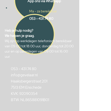
App ons via Whatsapp
Ma - za bereikbaar
053 - 431 74 80
Heb je hulp nodig?
We helpen je graag.
Wij zijn op werkdagen telefonisch bereikbaar
van 09.00 tot 18.00 uur, donderdag tot 20.00
uur en op zaterdagen van 09.00 tot 16.00
uur.
053 - 431 74 80
info@gevelaar.nl
Haaksbergerstraat 201
7513 EM Enschede
KVK:
92090354
BTW: NL865881091B01