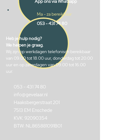
App ons via Whatsapp
Ma - za bereikbaar
053 - 431 74 80
Heb je hulp nodig?
We helpen je graag.
Wij zijn op werkdagen telefonisch bereikbaar
van 09.00 tot 18.00 uur, donderdag tot 20.00
uur en op zaterdagen van 09.00 tot 16.00
uur.
053 - 431 74 80
info@gevelaar.nl
Haaksbergerstraat 201
7513 EM Enschede
KVK:
92090354
BTW: NL865881091B01