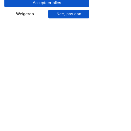
Accepteer alles
Visgraat tegels
Terrazzo tegels
Weigeren
Nee, pas aan
Mincio, merk van
Inspiratie in je mail