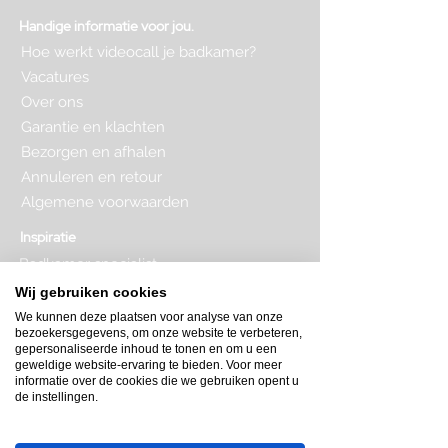
Handige informatie voor jou.
Hoe werkt videocall je badkamer?
Vacatures
Over ons
Garantie en klachten
Bezorgen en afhalen
Annuleren en retour
Algemene voorwaarden
Inspiratie
Badkamer specialist
Badkamer inrichten
Wij gebruiken cookies
Complete badkamer
We kunnen deze plaatsen voor analyse van onze
Badkamer kopen
bezoekersgegevens, om onze website te verbeteren,
Badkamer op maat
gepersonaliseerde inhoud te tonen en om u een
Badkamer indeling
geweldige website-ervaring te bieden. Voor meer
Badkamer plattegrond
informatie over de cookies die we gebruiken opent u
de instellingen.
Badkamer verbouwen
Toilet inrichten
Toilet renovatie