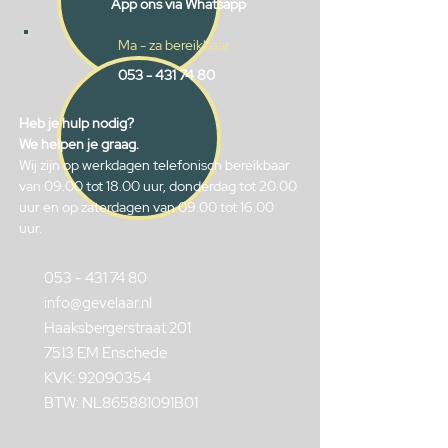
App ons via Whatsapp
Ma - za bereikbaar
053 - 431 74 80
Heb je hulp nodig?
We helpen je graag.
Wij zijn op werkdagen telefonisch bereikbaar
van 09.00 tot 18.00 uur, donderdag tot 20.00
uur en op zaterdagen van 09.00 tot 16.00
uur.
053 - 431 74 80
info@gevelaar.nl
Haaksbergerstraat 201
7513 EM Enschede
KVK:
92090354
BTW: NL865881091B01