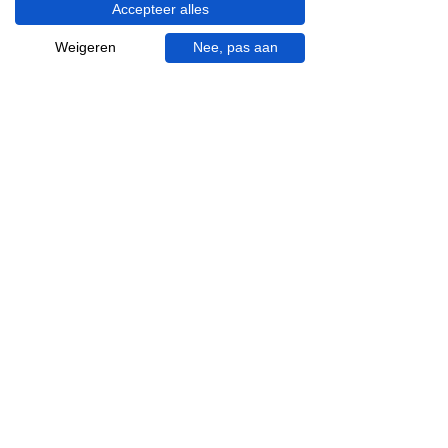
Accepteer alles
Visgraat tegels
Terrazzo tegels
Weigeren
Nee, pas aan
Mincio, merk van
Inspiratie in je mail