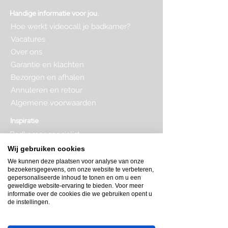
Handige informatie voor jou.
Hoe werkt videocall je badkamer?
Vacatures
Over ons
Garantie en klachten
Bezorgen en afhalen
Annuleren en retour
Algemene voorwaarden
Inspiratie
Badkamer specialist
Badkamer inrichten
Wij gebruiken cookies
Complete badkamer
We kunnen deze plaatsen voor analyse van onze
Badkamer kopen
bezoekersgegevens, om onze website te verbeteren,
Badkamer op maat
gepersonaliseerde inhoud te tonen en om u een
Badkamer indeling
geweldige website-ervaring te bieden. Voor meer
Badkamer plattegrond
informatie over de cookies die we gebruiken opent u
de instellingen.
Badkamer verbouwen
Toilet inrichten
Toilet renovatie