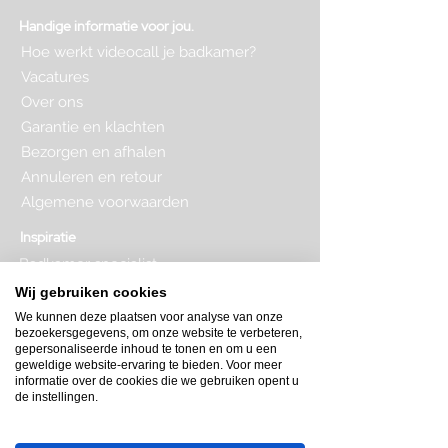
Handige informatie voor jou.
Hoe werkt videocall je badkamer?
Vacatures
Over ons
Garantie en klachten
Bezorgen en afhalen
Annuleren en retour
Algemene voorwaarden
Inspiratie
Badkamer specialist
Badkamer inrichten
Wij gebruiken cookies
Complete badkamer
We kunnen deze plaatsen voor analyse van onze
Badkamer kopen
bezoekersgegevens, om onze website te verbeteren,
Badkamer op maat
gepersonaliseerde inhoud te tonen en om u een
Badkamer indeling
geweldige website-ervaring te bieden. Voor meer
Badkamer plattegrond
informatie over de cookies die we gebruiken opent u
de instellingen.
Badkamer verbouwen
Toilet inrichten
Toilet renovatie