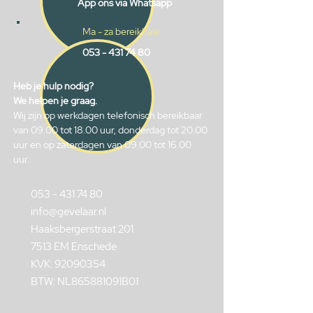
App ons via Whatsapp
Ma - za bereikbaar
053 - 431 74 80
Heb je hulp nodig?
We helpen je graag.
Wij zijn op werkdagen telefonisch bereikbaar
van 09.00 tot 18.00 uur, donderdag tot 20.00
uur en op zaterdagen van 09.00 tot 16.00
uur.
053 - 431 74 80
info@gevelaar.nl
Haaksbergerstraat 201
7513 EM Enschede
KVK:
92090354
BTW: NL865881091B01