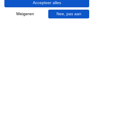
Accepteer alles
Visgraat tegels
Terrazzo tegels
Weigeren
Nee, pas aan
Mincio, merk van
Inspiratie in je mail