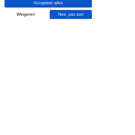
Accepteer alles
Visgraat tegels
Terrazzo tegels
Weigeren
Nee, pas aan
Mincio, merk van
Inspiratie in je mail