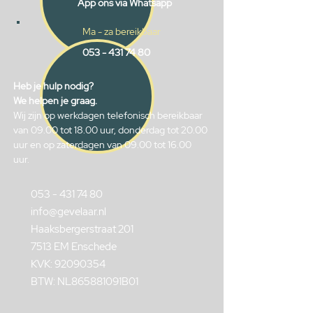
App ons via Whatsapp
Ma - za bereikbaar
053 - 431 74 80
Heb je hulp nodig?
We helpen je graag.
Wij zijn op werkdagen telefonisch bereikbaar
van 09.00 tot 18.00 uur, donderdag tot 20.00
uur en op zaterdagen van 09.00 tot 16.00
uur.
053 - 431 74 80
info@gevelaar.nl
Haaksbergerstraat 201
7513 EM Enschede
KVK:
92090354
BTW: NL865881091B01