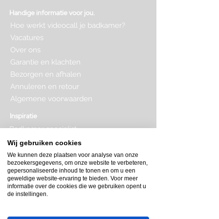
Handige informatie voor jou.
Hoe werkt videocall je badkamer?
Vacatures
Over ons
Garantie en klachten
Bezorgen en afhalen
Annuleren en retour
Algemene voorwaarden
Inspiratie
Badkamer specialist
Badkamer inrichten
Wij gebruiken cookies
Complete badkamer
We kunnen deze plaatsen voor analyse van onze
Badkamer kopen
bezoekersgegevens, om onze website te verbeteren,
Badkamer op maat
gepersonaliseerde inhoud te tonen en om u een
Badkamer indeling
geweldige website-ervaring te bieden. Voor meer
Badkamer plattegrond
informatie over de cookies die we gebruiken opent u
de instellingen.
Badkamer verbouwen
Toilet inrichten
Toilet renovatie