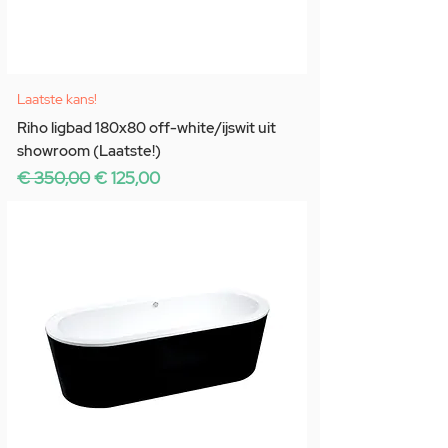
Laatste kans!
Riho ligbad 180x80 off-white/ijswit uit
showroom (Laatste!)
Normale prijs
Verkoopprijs
€ 350,00
€ 125,00