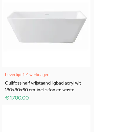
Levertijd: 1-4 werkdagen
Gullfoss half vrijstaand ligbad acryl wit
180x80x60 cm. incl. sifon en waste
Prijs
€ 1.700,00