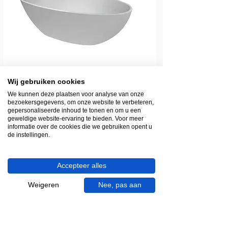
Wij gebruiken cookies
We kunnen deze plaatsen voor analyse van onze
bezoekersgegevens, om onze website te verbeteren,
Levertijd: 1-4 werkdagen
gepersonaliseerde inhoud te tonen en om u een
geweldige website-ervaring te bieden. Voor meer
Beehive vrijstaand ligbad acryl wit
informatie over de cookies die we gebruiken opent u
180x90 incl. sifon en waste
de instellingen.
Prijs
€ 1.522,00
Accepteer alles
Weigeren
Nee, pas aan