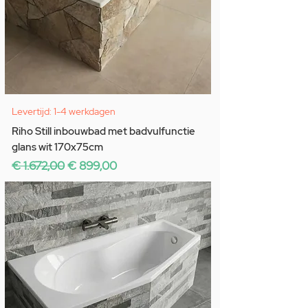
Levertijd: 1-4 werkdagen
Riho Still inbouwbad met badvulfunctie
glans wit 170x75cm
Normale prijs
Verkoopprijs
€ 1.672,00
€ 899,00