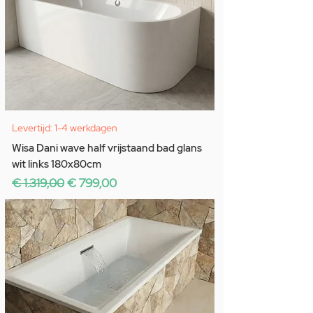
Levertijd: 1-4 werkdagen
Wisa Dani wave half vrijstaand bad glans
wit links 180x80cm
Normale prijs
Verkoopprijs
€ 1.319,00
€ 799,00