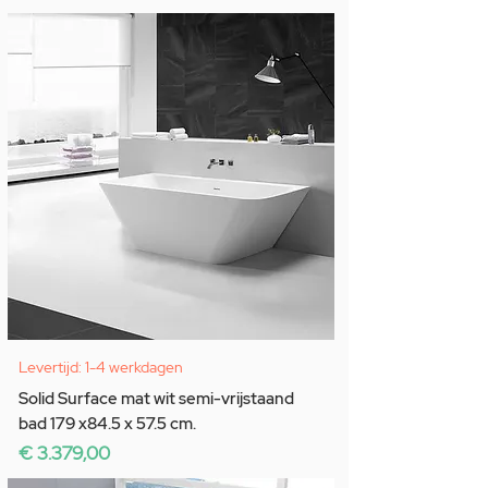
Levertijd: 1-4 werkdagen
Solid Surface mat wit semi-vrijstaand
bad 179 x84.5 x 57.5 cm.
Prijs
€ 3.379,00