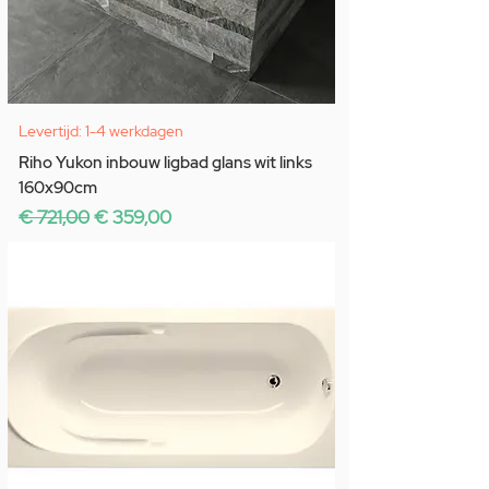
Levertijd: 1-4 werkdagen
Riho Yukon inbouw ligbad glans wit links
160x90cm
Normale prijs
Verkoopprijs
€ 721,00
€ 359,00