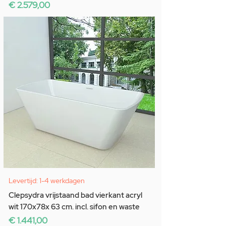
Prijs
€ 2.579,00
Levertijd: 1-4 werkdagen
Clepsydra vrijstaand bad vierkant acryl
wit 170x78x 63 cm. incl. sifon en waste
Prijs
€ 1.441,00