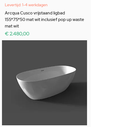
Levertijd: 1-4 werkdagen
Arcqua Cusco vrijstaand ligbad
155*75*50 mat wit inclusief pop up waste
mat wit
Prijs
€ 2.480,00