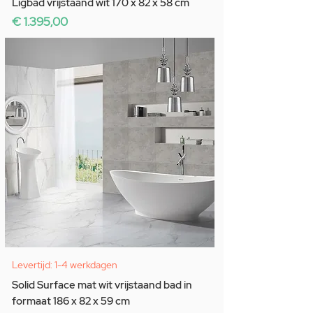
Ligbad vrijstaand wit 170 x 82 x 58 cm
Prijs
€ 1.395,00
Levertijd: 1-4 werkdagen
Solid Surface mat wit vrijstaand bad in
formaat 186 x 82 x 59 cm