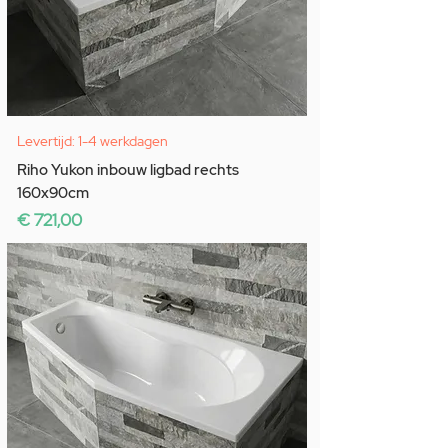
Levertijd: 1-4 werkdagen
Riho Yukon inbouw ligbad rechts
160x90cm
Prijs
€ 721,00