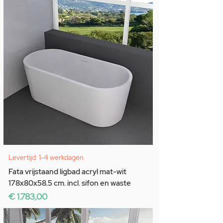
Levertijd: 1-4 werkdagen
Fata vrijstaand ligbad acryl mat-wit
178x80x58.5 cm. incl. sifon en waste
Prijs
€ 1.783,00