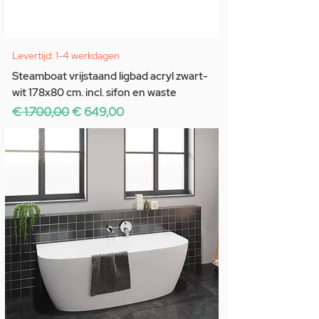
Levertijd: 1-4 werkdagen
Steamboat vrijstaand ligbad acryl zwart-
wit 178x80 cm. incl. sifon en waste
Normale prijs
Verkoopprijs
€ 1.700,00
€ 649,00