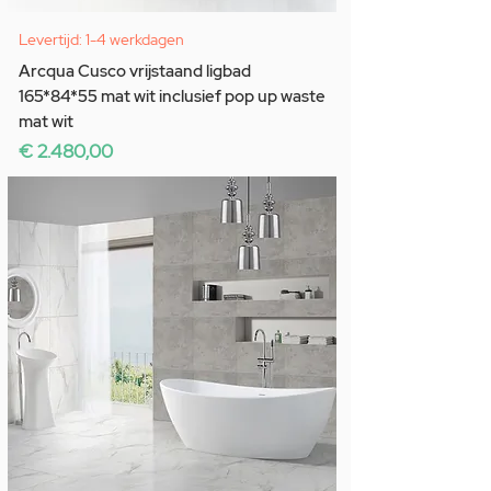
Levertijd: 1-4 werkdagen
Arcqua Cusco vrijstaand ligbad
165*84*55 mat wit inclusief pop up waste
mat wit
Prijs
€ 2.480,00