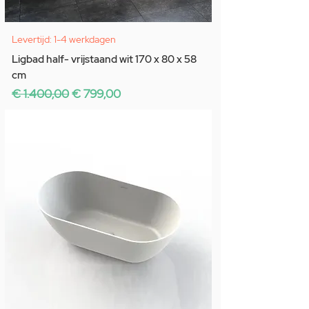
Levertijd: 1-4 werkdagen
Ligbad half- vrijstaand wit 170 x 80 x 58
cm
Normale prijs
Verkoopprijs
€ 1.400,00
€ 799,00