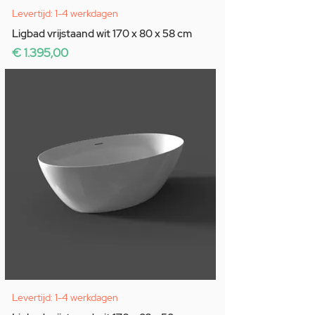
Levertijd: 1-4 werkdagen
Ligbad vrijstaand wit 170 x 80 x 58 cm
Prijs
€ 1.395,00
Levertijd: 1-4 werkdagen