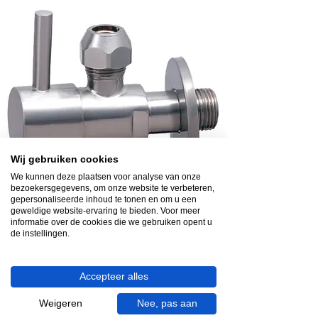
Wij gebruiken cookies
We kunnen deze plaatsen voor analyse van onze
bezoekersgegevens, om onze website te verbeteren,
gepersonaliseerde inhoud te tonen en om u een
Levertijd: 1-4 werkdagen
geweldige website-ervaring te bieden. Voor meer
informatie over de cookies die we gebruiken opent u
Wiesbaden Minimal hoekstopkraan 3/8"
de instellingen.
x 3/8" of knel 10 mm geborsteld staal
Prijs
€ 24,00
Accepteer alles
Weigeren
Nee, pas aan