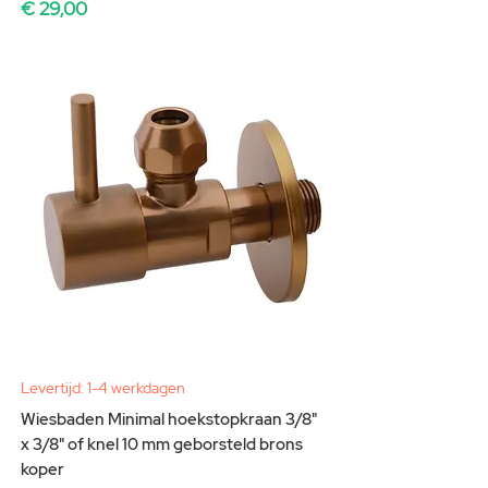
Prijs
€ 29,00
Levertijd: 1-4 werkdagen
Wiesbaden Minimal hoekstopkraan 3/8"
x 3/8" of knel 10 mm geborsteld brons
koper