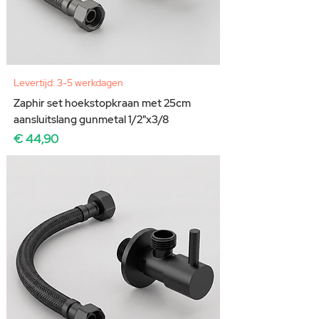
Levertijd: 3-5 werkdagen
Zaphir set hoekstopkraan met 25cm
aansluitslang gunmetal 1/2"x3/8
Prijs
€ 44,90