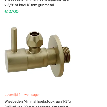
x 3/8" of knel 10 mm gunmetal
Prijs
€ 27,00
Levertijd: 1-4 werkdagen
Wiesbaden Minimal hoekstopkraan 1/2" x
3/8" of knel 10 mm geborsteld messing