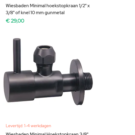
Wiesbaden Minimal hoekstopkraan 1/2" x
3/8" of knel 10 mm gunmetal
Prijs
€ 29,00
Levertijd: 1-4 werkdagen
Wiesbaden Minimal Hoekstopkraan 3/8"