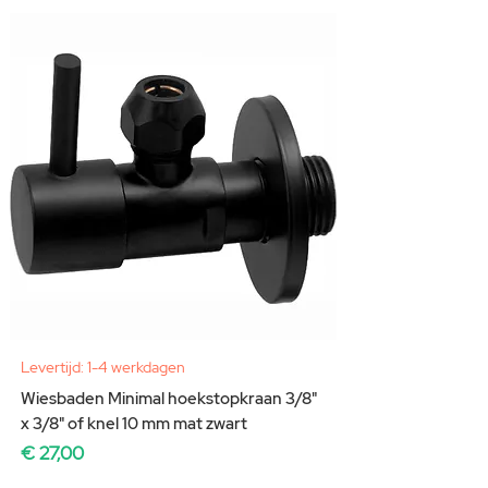
Levertijd: 1-4 werkdagen
Wiesbaden Minimal hoekstopkraan 3/8"
x 3/8" of knel 10 mm mat zwart
Prijs
€ 27,00