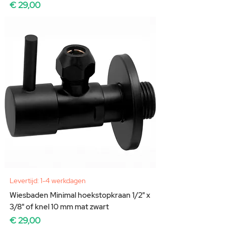
Prijs
€ 29,00
Levertijd: 1-4 werkdagen
Wiesbaden Minimal hoekstopkraan 1/2" x
3/8" of knel 10 mm mat zwart
Prijs
€ 29,00