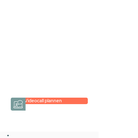
Stel jouw badkamer
samen via een
videogesprek
Inspiratie gevonden op internet,
maar je weet niet hoe je zelf een
hele badkamer moet samenstellen?
Een videogesprek met Gevelaar is
eenvoudig en verrassend
persoonlijk.
→
Hoe werkt het?
Videocall plannen