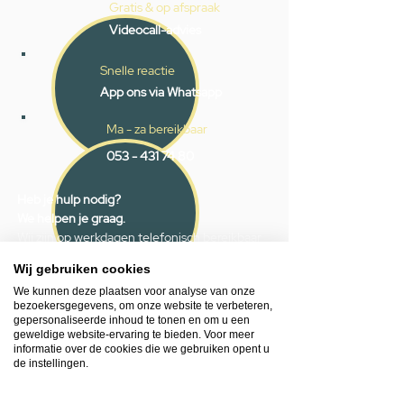
Gratis & op afspraak
Videocall-advies
Snelle reactie
App ons via Whatsapp
Ma - za bereikbaar
053 - 431 74 80
Heb je hulp nodig?
We helpen je graag.
Wij zijn op werkdagen telefonisch bereikbaar
van 09.00 tot 18.00 uur, donderdag tot 20.00
Wij gebruiken cookies
uur en op zaterdagen van 09.00 tot 16.00
We kunnen deze plaatsen voor analyse van onze
uur.
bezoekersgegevens, om onze website te verbeteren,
gepersonaliseerde inhoud te tonen en om u een
geweldige website-ervaring te bieden. Voor meer
053 - 431 74 80
informatie over de cookies die we gebruiken opent u
info@gevelaar.nl
de instellingen.
Haaksbergerstraat 201