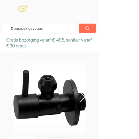
menu
Showroom
Maak afspraak
Winkelwagen
Gratis bezorging vanaf € 495,
sanitair vanaf
€30 gratis