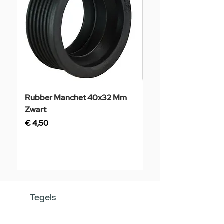
Rubber Manchet 40x32 Mm
Tegelstaal
Zwart
Prijs
€ 3,50
Prijs
€ 4,50
Tegels