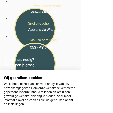
Gratis & op afspraak
Videocall-advies
Snelle reactie
App ons via Whatsapp
Ma - za bereikbaar
053 - 431 74 80
Heb je hulp nodig?
We helpen je graag.
Wij zijn op werkdagen telefonisch bereikbaar
van 09.00 tot 18.00 uur, donderdag tot 20.00
Wij gebruiken cookies
uur en op zaterdagen van 09.00 tot 16.00
We kunnen deze plaatsen voor analyse van onze
uur.
bezoekersgegevens, om onze website te verbeteren,
gepersonaliseerde inhoud te tonen en om u een
geweldige website-ervaring te bieden. Voor meer
053 - 431 74 80
informatie over de cookies die we gebruiken opent u
info@gevelaar.nl
de instellingen.
Haaksbergerstraat 201