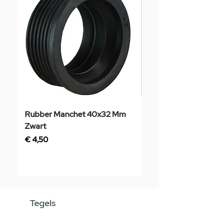
Rubber Manchet 40x32 Mm
Tegelstaal
Zwart
Prijs
€ 3,50
Prijs
€ 4,50
Tegels