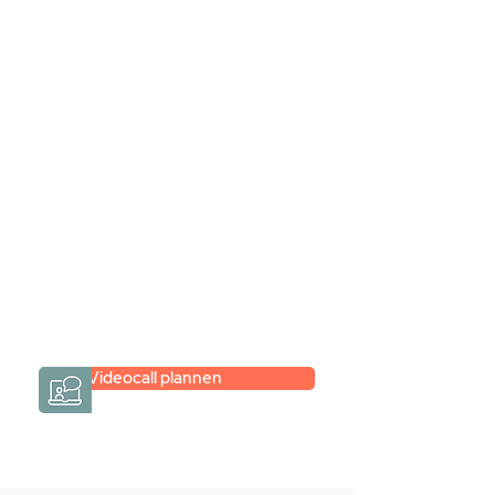
Stel jouw badkamer
samen via een
videogesprek
Inspiratie gevonden op internet,
maar je weet niet hoe je zelf een
hele badkamer moet samenstellen?
Een videogesprek met Gevelaar is
eenvoudig en verrassend
persoonlijk.
→
Hoe werkt het?
Videocall plannen