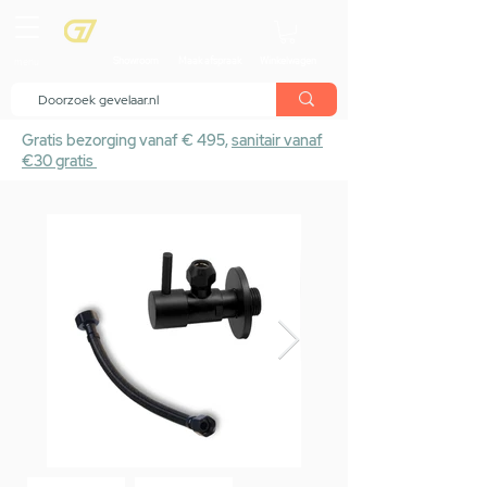
menu
Showroom
Maak afspraak
Winkelwagen
Gratis bezorging vanaf € 495,
sanitair vanaf
€30 gratis