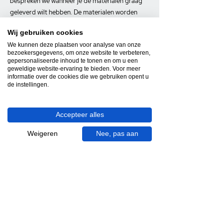
bespreken we wanneer je de materialen graag
geleverd wilt hebben. De materialen worden
vervolgens in één zending op de gewenste
Wij gebruiken cookies
datum bij je thuis gebracht.
We kunnen deze plaatsen voor analyse van onze
bezoekersgegevens, om onze website te verbeteren,
PLAN HIER DIRECT JE AFSPRAAK
gepersonaliseerde inhoud te tonen en om u een
geweldige website-ervaring te bieden. Voor meer
informatie over de cookies die we gebruiken opent u
de instellingen.
Gratis & op afspraak
Accepteer alles
Videocall-advies
Weigeren
Nee, pas aan
Snelle reactie
App ons via Whatsapp
Ma - za bereikbaar
053 - 431 74 80
Heb je hulp nodig?