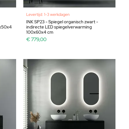
Levertijd: 1-3 werkdagen
INK SP23 - Spiegel organisch zwart -
0x50x4
indirecte LED spiegelverwarming
100x60x4 cm
Prijs
€ 779,00