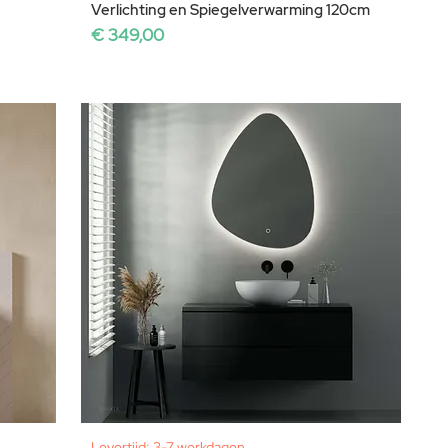
Verlichting en Spiegelverwarming 120cm
Prijs
€ 349,00
Levertijd: 3-7 werkdagen