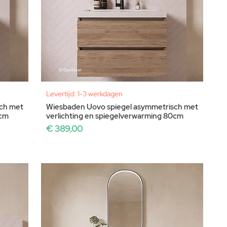
Levertijd: 1-3 werkdagen
ch met
Wiesbaden Uovo spiegel asymmetrisch met
0cm
verlichting en spiegelverwarming 80cm
Prijs
€ 389,00