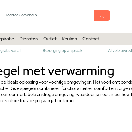
menu
Sho
spiratie
Diensten
Outlet
Keuken
Contact
gratis vanaf
Bezorging op afspraak
Al vele tevre
gel met verwarming
e ideale oplossing voor vochtige omgevingen. Het voorkomt condensa
ouche. Deze spiegels combineren functionaliteit en comfort en zorg
 een comfortabele en droge omgeving, waardoor je nooit meer hoeft 
 en een luxe toevoeging aan je badkamer.