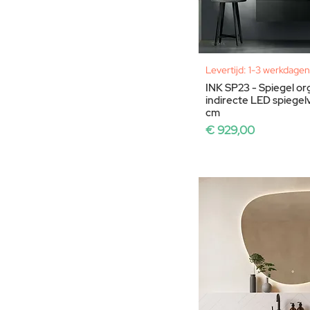
Levertijd: 1-3 werkdagen
INK SP23 - Spiegel or
indirecte LED spiege
cm
Prijs
€ 929,00