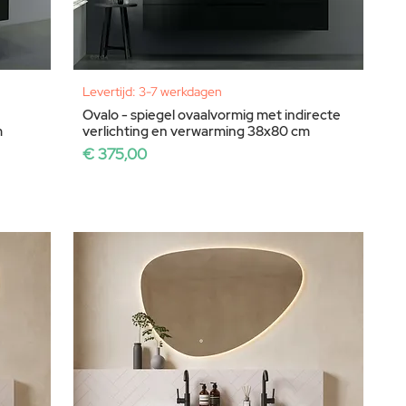
Levertijd: 3-7 werkdagen
Ovalo - spiegel ovaalvormig met indirecte
m
verlichting en verwarming 38x80 cm
Prijs
€ 375,00