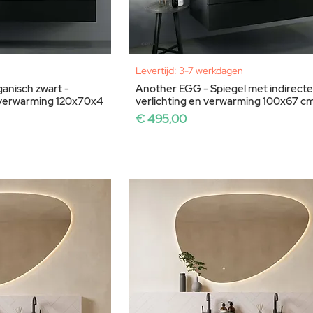
Levertijd: 3-7 werkdagen
ganisch zwart -
Another EGG - Spiegel met indirecte
lverwarming 120x70x4
verlichting en verwarming 100x67 c
Prijs
€ 495,00