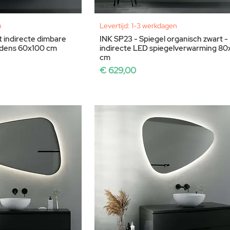
n
Levertijd: 1-3 werkdagen
 indirecte dimbare
INK SP23 - Spiegel organisch zwart -
ondens 60x100 cm
indirecte LED spiegelverwarming 8
cm
Prijs
€ 629,00