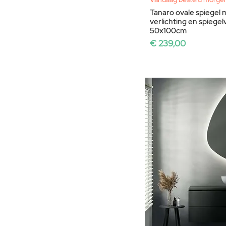
Tanaro ovale spiegel 
verlichting en spiege
50x100cm
Prijs
€ 239,00