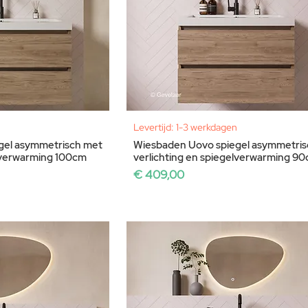
Levertijd: 1-3 werkdagen
gel asymmetrisch met
Wiesbaden Uovo spiegel asymmetris
elverwarming 100cm
verlichting en spiegelverwarming 9
Prijs
€ 409,00