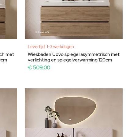
Levertijd: 1-3 werkdagen
ch met
Wiesbaden Uovo spiegel asymmetrisch met
40cm
verlichting en spiegelverwarming 120cm
Prijs
€ 509,00