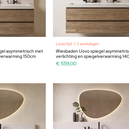
Levertijd: 1-3 werkdagen
gel asymmetrisch met
Wiesbaden Uovo spiegel asymmetris
elverwarming 150cm
verlichting en spiegelverwarming 1
Prijs
€ 559,00