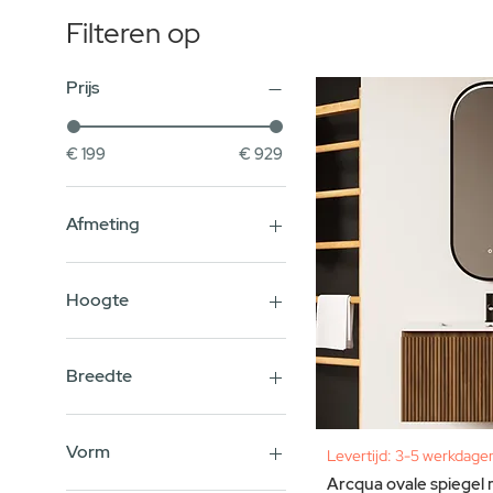
Filteren op
Prijs
€ 199
€ 929
Afmeting
38x80cm
40x80cm
Hoogte
50x100cm
60x60cm
| 38 cm.
60x80cm
| 50 cm.
Breedte
60x100cm
| 60 cm.
70x70cm
| 70 cm.
50 cm.
80x50cm
| 80 cm.
60 cm.
Vorm
Levertijd: 3-5 werkdage
80x80cm
| 90 cm.
67 cm.
Arcqua ovale spiegel 