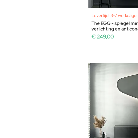
Levertijd: 3-7 werkdage
The EGG - spiegel met
verlichting en antic
Prijs
€ 249,00