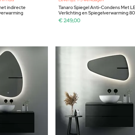
met indirecte
Tanaro Spiegel Anti-Condens Met L
lverwarming
Verlichting en Spiegelverwarming 8
Prijs
€ 249,00