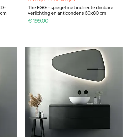
ED-
The EGG - spiegel met indirecte dimbare
0cm
verlichting en anticondens 60x80 cm
Prijs
€ 199,00