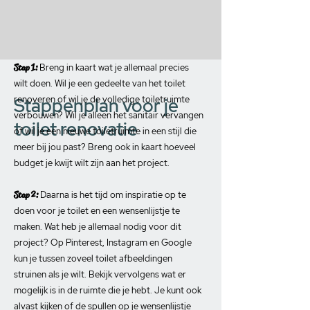
Stap 1:
Breng in kaart wat je allemaal precies
wilt doen. Wil je een gedeelte van het toilet
renoveren of wil je de volledige toiletruimte
Stappenplan voor je
verbouwen? Wil je alleen het sanitair vervangen
toilet renovatie
of wil je een nieuwe toiletruimte in een stijl die
meer bij jou past? Breng ook in kaart hoeveel
budget je kwijt wilt zijn aan het project.
Stap 2:
Daarna is het tijd om inspiratie op te
doen voor je toilet en een wensenlijstje te
maken. Wat heb je allemaal nodig voor dit
project? Op Pinterest, Instagram en Google
kun je tussen zoveel toilet afbeeldingen
struinen als je wilt. Bekijk vervolgens wat er
mogelijk is in de ruimte die je hebt. Je kunt ook
alvast kijken of de spullen op je wensenlijstje