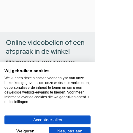
Online videobellen of een
afspraak in de winkel
Wil je graag de hulp inschakelen van een
professional? Wij helpen jou graag bij het
Wij gebruiken cookies
maken van een nieuw toilet ontwerp! De eerste
We kunnen deze plaatsen voor analyse van onze
afspraak is altijd geheel vrijblijvend; je zit
bezoekersgegevens, om onze website te verbeteren,
gepersonaliseerde inhoud te tonen en om u een
nergens aan vast. Tijdens deze afspraak
geweldige website-ervaring te bieden. Voor meer
bespreken wij al je wensen en maken we de
informatie over de cookies die we gebruiken opent u
de instellingen.
eerste opzet voor het toilet ontwerp. Deze
werken wij vervolgens uit tot een prachtige 3D
visualisatie van je nieuwe toilet. Je krijgt onze
Accepteer alles
hulp bij het toepassen van al je wensen en wij
toveren de ruimte om naar eentje die helemaal
Weigeren
Nee, pas aan