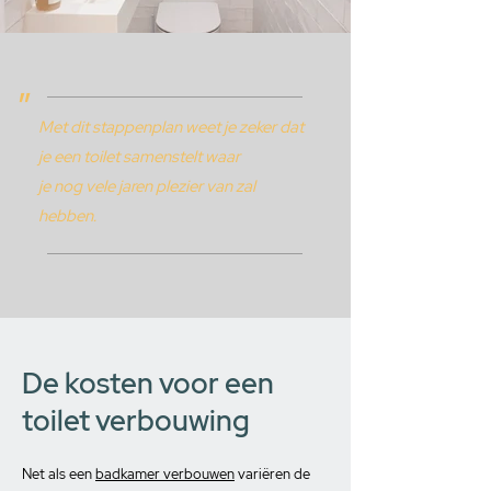
"
Met dit stappenplan weet je zeker dat
je een toilet samenstelt waar
je nog vele jaren plezier van zal
hebben.
De kosten voor een
toilet verbouwing
Net als een
badkamer verbouwen
variëren de