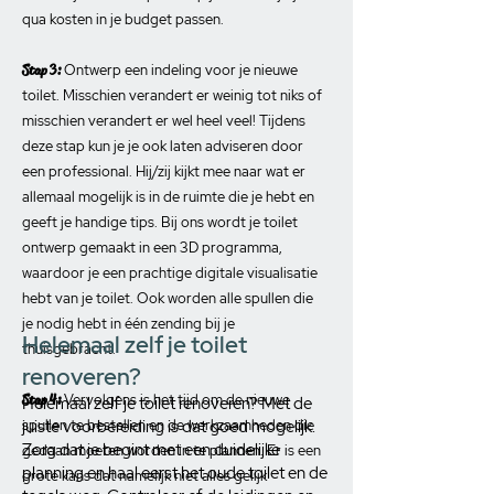
qua kosten in je budget passen.
Stap 3:
Ontwerp een indeling voor je nieuwe
toilet. Misschien verandert er weinig tot niks of
misschien verandert er wel heel veel! Tijdens
deze stap kun je je ook laten adviseren door
een professional. Hij/zij kijkt mee naar wat er
allemaal mogelijk is in de ruimte die je hebt en
geeft je handige tips. Bij ons wordt je toilet
ontwerp gemaakt in een 3D programma,
waardoor je een prachtige digitale visualisatie
hebt van je toilet. Ook worden alle spullen die
je nodig hebt in één zending bij je
Helemaal zelf je toilet
thuisgebracht.
renoveren?
Stap 4:
Vervolgens is het tijd om de nieuwe
Helemaal zelf je toilet renoveren? Met de
spullen te bestellen en de werkzaamheden die
juiste voorbereiding is dat goed mogelijk.
Zorg dat je begint met een duidelijke
gedaan moeten worden in te plannen. Er is een
planning en haal eerst het oude toilet en de
grote kans dat namelijk niet alles gelijk