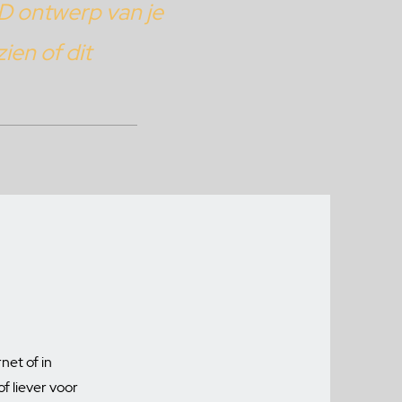
3D ontwerp van je
ien of dit
net of in
f liever voor