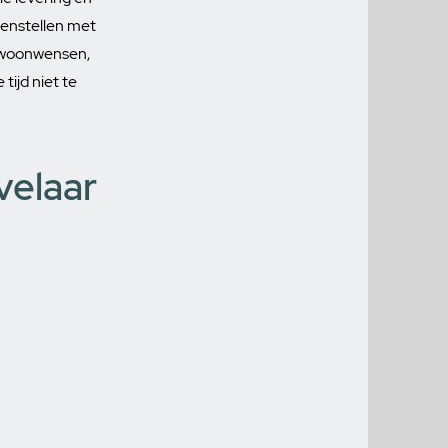
menstellen met
n woonwensen,
tijd niet te
velaar