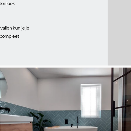
etonlook
vallen kun je je
n compleet