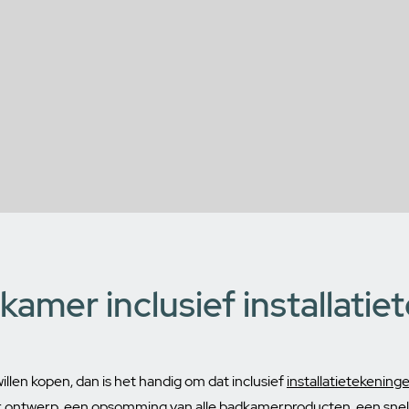
amer inclusief installatie
len kopen, dan is het handig om dat inclusief
installatietekening
 ontwerp, een opsomming van alle badkamerproducten, een snell