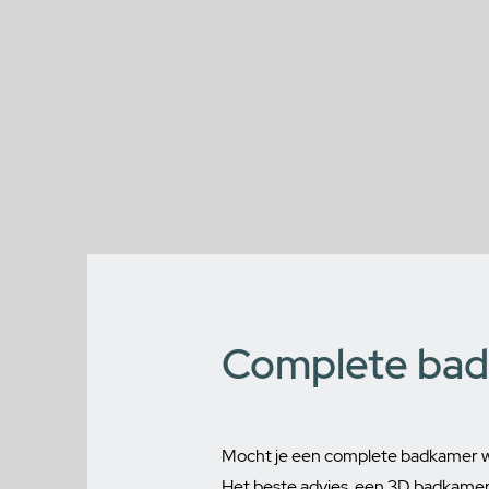
Complete badk
Mocht je een complete badkamer wil
Het beste advies, een 3D badkamer