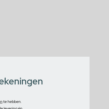
tekeningen
en
te hebben.
e levering én