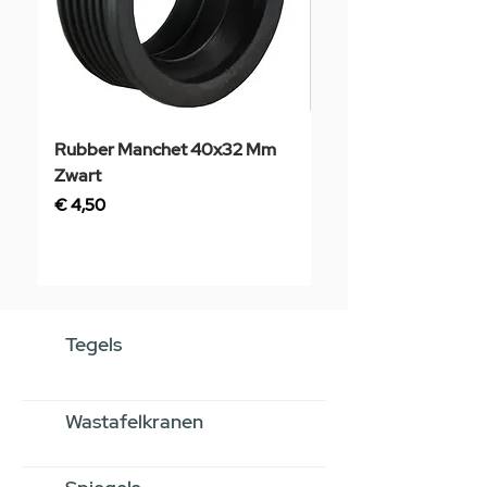
Rubber Manchet 40x32 Mm
Tegelstaal
Zwart
Prijs
€ 3,50
Prijs
€ 4,50
Tegels
Wastafelkranen