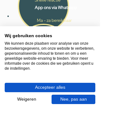
App ons via Whatsapp
Ma - za bereikbaar
053 - 431 74 80
Wij gebruiken cookies
We kunnen deze plaatsen voor analyse van onze
Heb je hulp nodig?
bezoekersgegevens, om onze website te verbeteren,
We helpen je graag.
gepersonaliseerde inhoud te tonen en om u een
Wij zijn op werkdagen telefonisch bereikbaar
geweldige website-ervaring te bieden. Voor meer
informatie over de cookies die we gebruiken opent u
van 09.00 tot 18.00 uur, donderdag tot 20.00
de instellingen.
uur en op zaterdagen van 09.00 tot 16.00
uur.
Accepteer alles
053 - 431 74 80
Weigeren
Nee, pas aan
info@gevelaar.nl
Haaksbergerstraat 201
7513 EM Enschede
KVK:
92090354
BTW: NL865881091B01