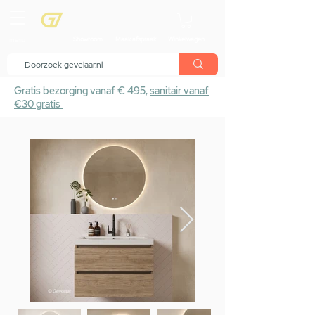
menu
Showroom
Maak afspraak
Winkelwagen
Gratis bezorging vanaf € 495,
sanitair vanaf
€30 gratis