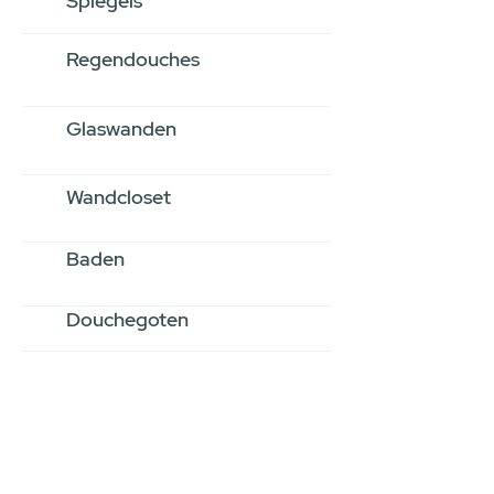
Spiegels
Regendouches
Glaswanden
Wandcloset
Baden
Douchegoten
Stel jouw badkamer
samen via een