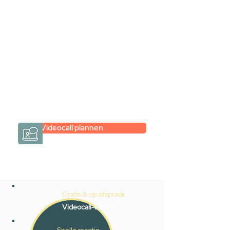
videogesprek
Inspiratie gevonden op internet,
maar je weet niet hoe je zelf een
hele badkamer moet samenstellen?
Een videogesprek met Gevelaar is
eenvoudig en verrassend
persoonlijk.
→
Hoe werkt het?
Videocall plannen
Gratis & op afspraak
Videocall-advies
Snelle reactie