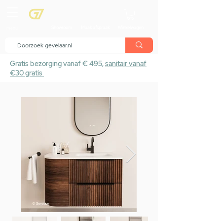
menu
Showroom
Maak afspraak
Winkelwagen
Gratis bezorging vanaf € 495,
sanitair vanaf
€30 gratis