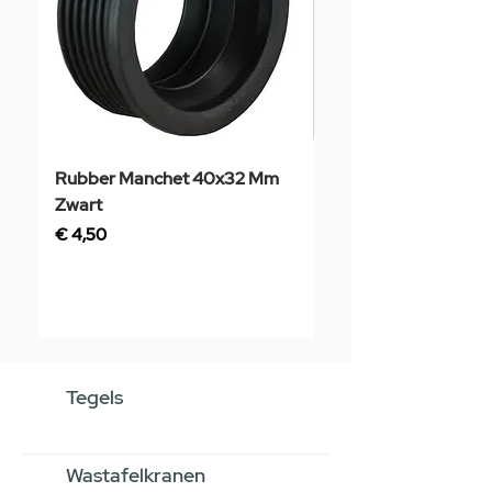
Rubber Manchet 40x32 Mm
Tegelstaal
Zwart
Prijs
€ 3,50
Prijs
€ 4,50
Tegels
Wastafelkranen