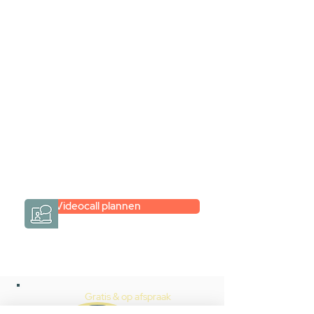
samen via een
videogesprek
Inspiratie gevonden op internet,
maar je weet niet hoe je zelf een
hele badkamer moet samenstellen?
Een videogesprek met Gevelaar is
eenvoudig en verrassend
persoonlijk.
→
Hoe werkt het?
Videocall plannen
Gratis & op afspraak
Videocall-advies