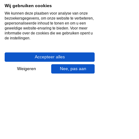
Wij gebruiken cookies
Snelle reactie
We kunnen deze plaatsen voor analyse van onze
bezoekersgegevens, om onze website te verbeteren,
App ons via Whatsapp
gepersonaliseerde inhoud te tonen en om u een
geweldige website-ervaring te bieden. Voor meer
informatie over de cookies die we gebruiken opent u
Ma - za bereikbaar
de instellingen.
053 - 431 74 80
Accepteer alles
Heb je hulp nodig?
We helpen je graag.
Weigeren
Nee, pas aan
Wij zijn op werkdagen telefonisch bereikbaar
van 09.00 tot 18.00 uur, donderdag tot 20.00
uur en op zaterdagen van 09.00 tot 16.00
uur.
053 - 431 74 80
info@gevelaar.nl
Haaksbergerstraat 201
7513 EM Enschede
KVK:
92090354