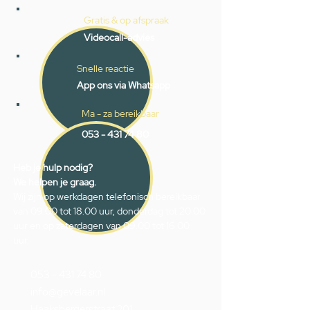
Gratis & op afspraak
Videocall-advies
Snelle reactie
App ons via Whatsapp
Ma - za bereikbaar
053 - 431 74 80
Heb je hulp nodig?
We helpen je graag.
Wij zijn op werkdagen telefonisch bereikbaar
van 09.00 tot 18.00 uur, donderdag tot 20.00
uur en op zaterdagen van 09.00 tot 16.00
uur.
053 - 431 74 80
info@gevelaar.nl
Haaksbergerstraat 201