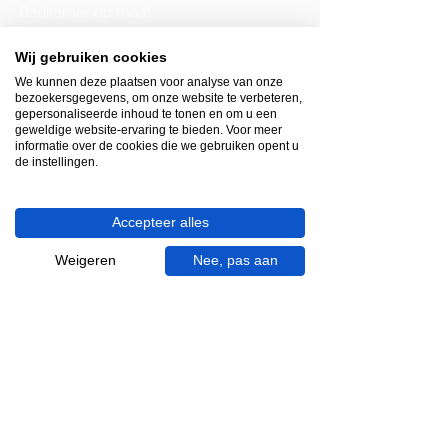
Badkamer op maat
Badkamer indeling
Badkamer plattegrond
Wij gebruiken cookies
Badkamer verbouwen
We kunnen deze plaatsen voor analyse van onze
Toilet inrichten
bezoekersgegevens, om onze website te verbeteren,
Toilet renovatie
gepersonaliseerde inhoud te tonen en om u een
Visgraat tegels
geweldige website-ervaring te bieden. Voor meer
informatie over de cookies die we gebruiken opent u
Terrazzo tegels
de instellingen.
Accepteer alles
Weigeren
Nee, pas aan
Mincio, merk van