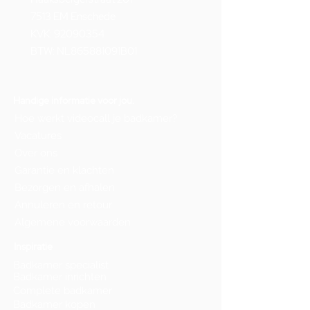
7513 EM Enschede
KVK:
92090354
BTW: NL865881091B01
Handige informatie voor jou.
Hoe werkt videocall je badkamer?
Vacatures
Over ons
Garantie en klachten
Bezorgen en afhalen
Annuleren en retour
Algemene voorwaarden
Inspiratie
Badkamer specialist
Badkamer inrichten
Complete badkamer
Badkamer kopen