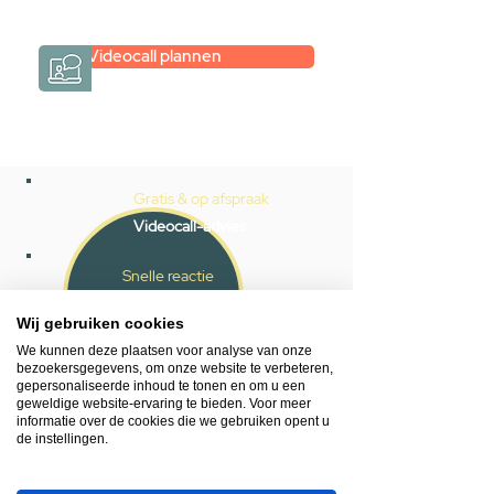
→
Hoe werkt het?
Videocall plannen
Gratis & op afspraak
Videocall-advies
Snelle reactie
App ons via Whatsapp
Wij gebruiken cookies
Ma - za bereikbaar
We kunnen deze plaatsen voor analyse van onze
bezoekersgegevens, om onze website te verbeteren,
053 - 431 74 80
gepersonaliseerde inhoud te tonen en om u een
geweldige website-ervaring te bieden. Voor meer
informatie over de cookies die we gebruiken opent u
Heb je hulp nodig?
de instellingen.
We helpen je graag.
Wij zijn op werkdagen telefonisch bereikbaar