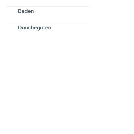
Baden
Douchegoten
Stel jouw badkamer
samen via een
videogesprek
Inspiratie gevonden op internet,
maar je weet niet hoe je zelf een
hele badkamer moet samenstellen?
Een videogesprek met Gevelaar is
eenvoudig en verrassend
persoonlijk.