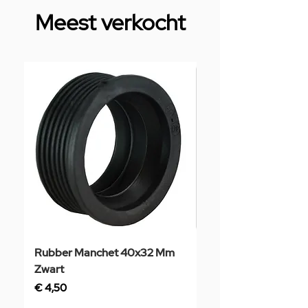
Meest verkocht
Rubber Manchet 40x32 Mm
Tegelstaal
Zwart
Prijs
€ 3,50
Prijs
€ 4,50