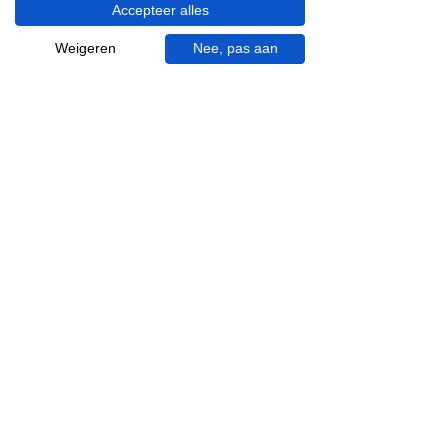
van 09.00 tot 18.00 uur, donderdag tot 20.00
Accepteer alles
uur en op zaterdagen van 09.00 tot 16.00
uur.
Weigeren
Nee, pas aan
053 - 431 74 80
info@gevelaar.nl
Haaksbergerstraat 201
7513 EM Enschede
KVK:
92090354
BTW: NL865881091B01
Handige informatie voor jou.
Hoe werkt videocall je badkamer?
Vacatures
Over ons
Garantie en klachten
Bezorgen en afhalen
Annuleren en retour