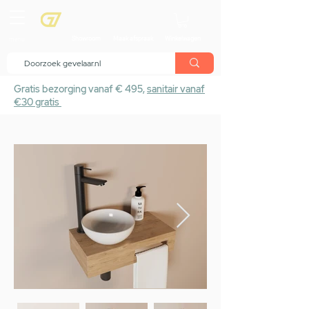
menu
Showroom
Maak afspraak
Winkelwagen
Gratis bezorging vanaf € 495,
sanitair vanaf
€30 gratis