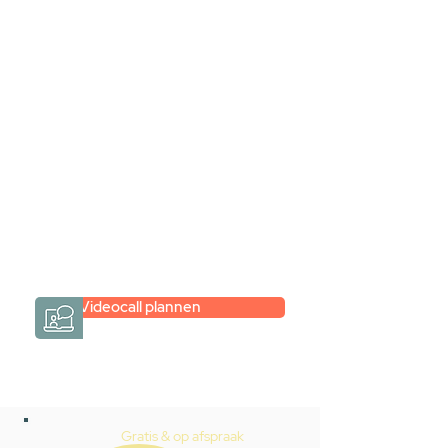
samen via een
videogesprek
Inspiratie gevonden op internet,
maar je weet niet hoe je zelf een
hele badkamer moet samenstellen?
Een videogesprek met Gevelaar is
eenvoudig en verrassend
persoonlijk.
→
Hoe werkt het?
Videocall plannen
Gratis & op afspraak