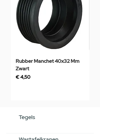
Rubber Manchet 40x32 Mm
Tegelstaal
Zwart
Prijs
€ 3,50
Prijs
€ 4,50
Tegels
Wastafelkranen