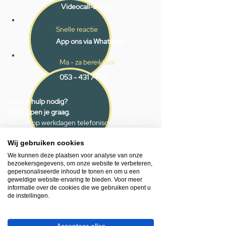
Videocall-advies
Snelle reactie
App ons via Whatsapp
Ma - za bereikbaar
053 - 431 74 80
Heb je hulp nodig?
We helpen je graag.
Wij zijn op werkdagen telefonisch bereikbaar
van 09.00 tot 18.00 uur, donderdag tot 20.00
uur en op zaterdagen van 09.00 tot 16.00
Wij gebruiken cookies
uur.
We kunnen deze plaatsen voor analyse van onze
bezoekersgegevens, om onze website te verbeteren,
gepersonaliseerde inhoud te tonen en om u een
053 - 431 74 80
geweldige website-ervaring te bieden. Voor meer
informatie over de cookies die we gebruiken opent u
info@gevelaar.nl
de instellingen.
Haaksbergerstraat 201
7513 EM Enschede