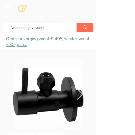
menu
Showroom
Maak afspraak
Winkelwagen
Gratis bezorging vanaf € 495,
sanitair vanaf
€30 gratis