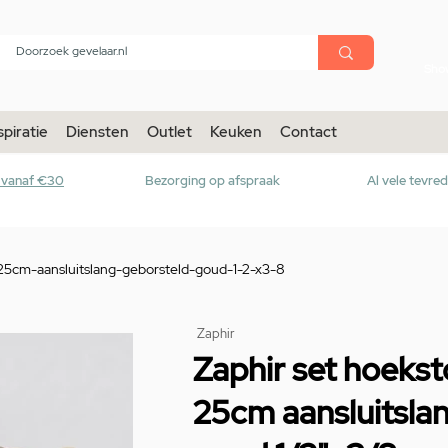
menu
Sho
spiratie
Diensten
Outlet
Keuken
Contact
r vanaf €30
Bezorging op afspraak
Al vele tevre
25cm-aansluitslang-geborsteld-goud-1-2-x3-8
Zaphir
Zaphir set hoeks
25cm aansluitsla