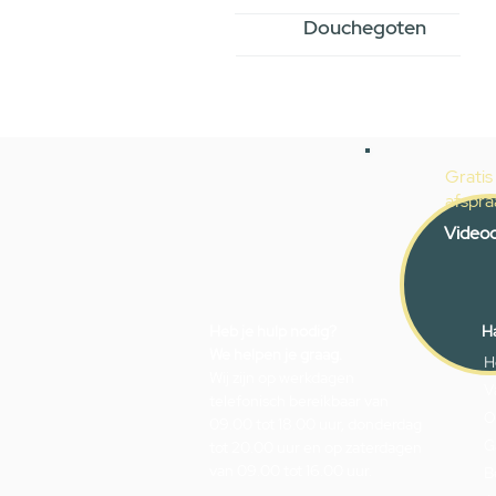
Douchegoten
Gratis
afspra
Videoc
Heb je hulp nodig?
Ha
We helpen je graag.
H
Wij zijn op werkdagen
V
telefonisch bereikbaar van
O
09.00 tot 18.00 uur, donderdag
G
tot 20.00 uur en op zaterdagen
van 09.00 tot 16.00 uur.
B