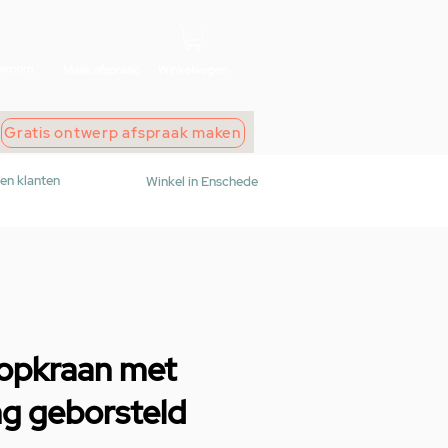
wroom
Maak afspraak
Winkelwagen
Gratis ontwerp afspraak maken
den klanten
Winkel in Enschede
topkraan met
ng geborsteld