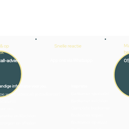
Ma
 & op
Snelle reactie
be
ak
all-advies
App ons via Whatsapp
05
ndige informatie voor jou.
Inspiratie
Badkamer specialist
oe werkt videocall je badkamer?
Badkamer inrichten
acatures
Complete badkamer
ver ons
Badkamer kopen
arantie en klachten
Badkamer op maat
ezorgen en afhalen