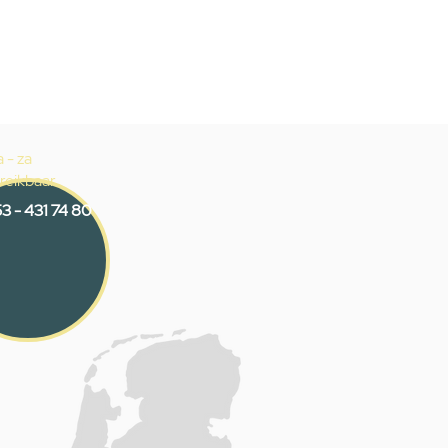
 - za
reikbaar
3 - 431 74 80