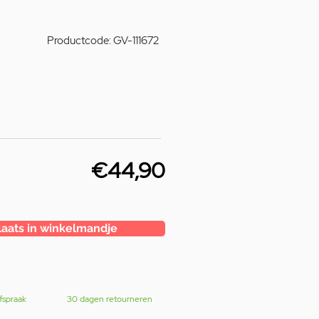
Productcode: GV-111672
€44,90
laats in winkelmandje
fspraak
30 dagen retourneren