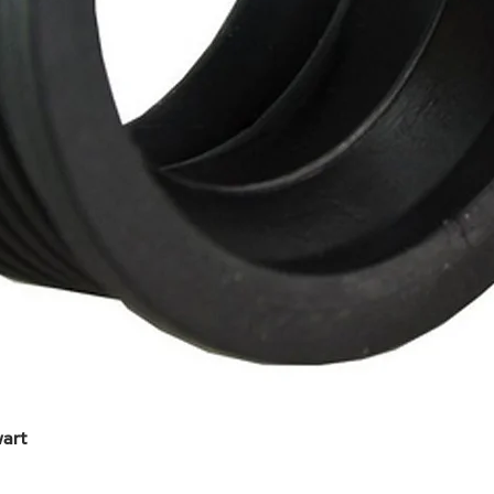
art
Snel overzicht