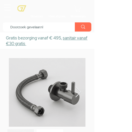
menu
Showroom
Maak afspraak
Winkelwagen
Gratis bezorging vanaf € 495,
sanitair vanaf
€30 gratis