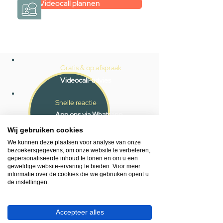
Videocall plannen
Gratis & op afspraak
Videocall-advies
Snelle reactie
App ons via Whatsapp
Wij gebruiken cookies
Ma - za bereikbaar
We kunnen deze plaatsen voor analyse van onze
053 - 431 74 80
bezoekersgegevens, om onze website te verbeteren,
gepersonaliseerde inhoud te tonen en om u een
geweldige website-ervaring te bieden. Voor meer
Heb je hulp nodig?
informatie over de cookies die we gebruiken opent u
de instellingen.
We helpen je graag.
Wij zijn op werkdagen telefonisch bereikbaar
van 09.00 tot 18.00 uur, donderdag tot 20.00
Accepteer alles
uur en op zaterdagen van 09.00 tot 16.00