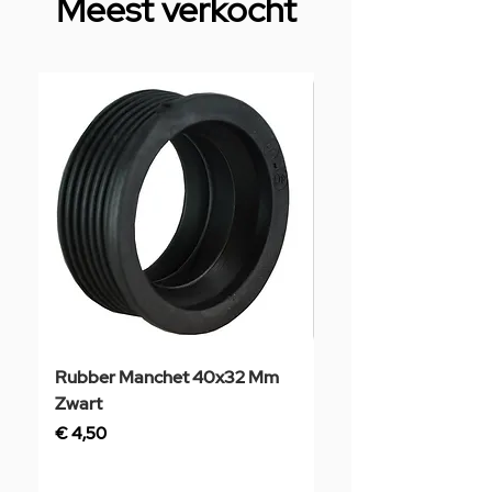
Meest verkocht
Rubber Manchet 40x32 Mm
Tegelstaal
Zwart
Prijs
€ 3,50
Prijs
€ 4,50