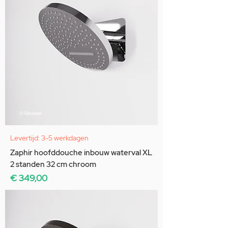
Levertijd: 3-5 werkdagen
Zaphir hoofddouche inbouw waterval XL
2 standen 32 cm chroom
Prijs
€ 349,00