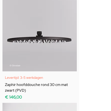
Levertijd: 3-5 werkdagen
Zaphir hoofddouche rond 30 cm mat
zwart (PVD)
Prijs
€ 146,00