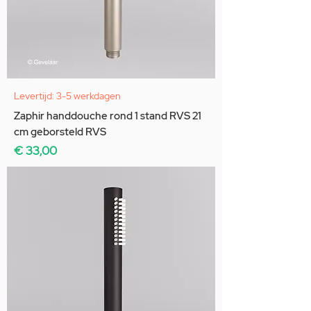
Levertijd: 3-5 werkdagen
Zaphir handdouche rond 1 stand RVS 21
cm geborsteld RVS
Prijs
€ 33,00