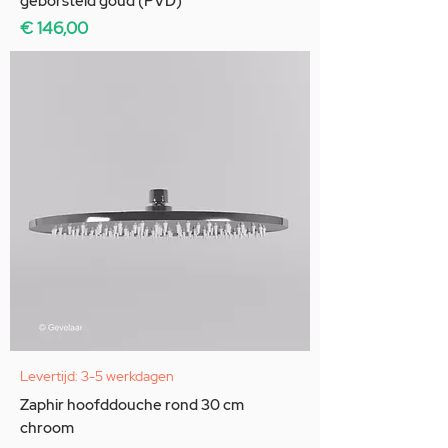
geborsteld goud (PVD)
Prijs
€ 146,00
Levertijd: 3-5 werkdagen
Zaphir hoofddouche rond 30 cm
chroom