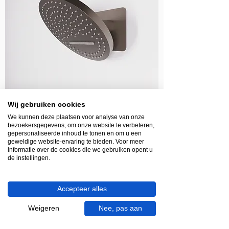
Wij gebruiken cookies
We kunnen deze plaatsen voor analyse van onze
bezoekersgegevens, om onze website te verbeteren,
Levertijd: 3-5 werkdagen
gepersonaliseerde inhoud te tonen en om u een
Zaphir hoofddouche inbouw waterval XL
geweldige website-ervaring te bieden. Voor meer
informatie over de cookies die we gebruiken opent u
2 standen 32 cm gunmetal (PVD)
de instellingen.
Prijs
€ 376,00
Accepteer alles
Weigeren
Nee, pas aan