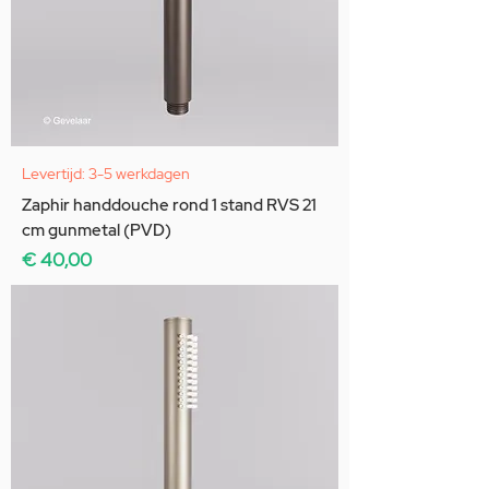
Levertijd: 3-5 werkdagen
Zaphir handdouche rond 1 stand RVS 21
cm gunmetal (PVD)
Prijs
€ 40,00