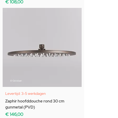
Prijs
€ 108,00
Levertijd: 3-5 werkdagen
Zaphir hoofddouche rond 30 cm
gunmetal (PVD)
Prijs
€ 146,00