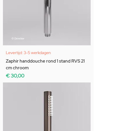
Levertijd: 3-5 werkdagen
Zaphir handdouche rond 1 stand RVS 21
cm chroom
Prijs
€ 30,00