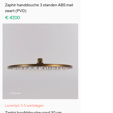
Zaphir handdouche 3 standen ABS mat
zwart (PVD)
Prijs
€ 47,00
Levertijd: 3-5 werkdagen
Zaphir hoofddouche rond 30 cm