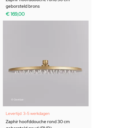
geborsteld brons
Prijs
€ 169,00
Levertijd: 3-5 werkdagen
Zaphir hoofddouche rond 30 cm