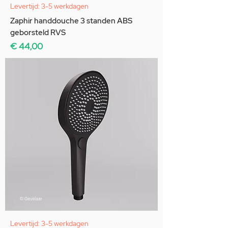
Levertijd: 3-5 werkdagen
Zaphir handdouche 3 standen ABS
geborsteld RVS
Prijs
€ 44,00
Levertijd: 3-5 werkdagen