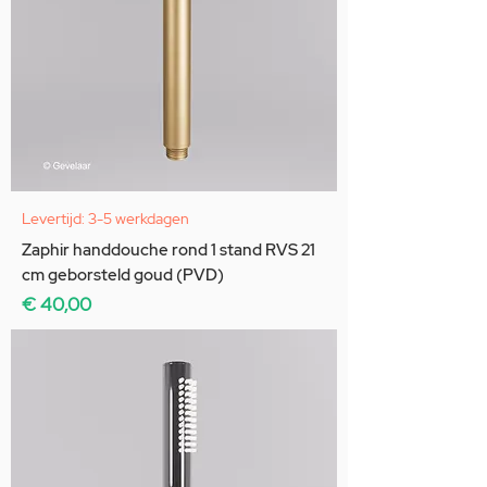
Levertijd: 3-5 werkdagen
Zaphir handdouche rond 1 stand RVS 21
cm geborsteld goud (PVD)
Prijs
€ 40,00