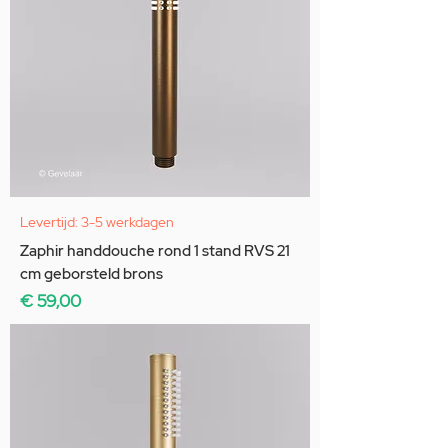
Levertijd: 3-5 werkdagen
Zaphir handdouche rond 1 stand RVS 21
cm geborsteld brons
Prijs
€ 59,00