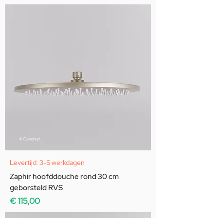
Levertijd: 3-5 werkdagen
Zaphir hoofddouche rond 30 cm
geborsteld RVS
Prijs
€ 115,00