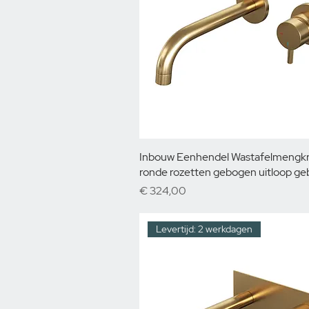
Inbouw Eenhendel Wastafelmengk
ronde rozetten gebogen uitloop ge
Prijs
€ 324,00
Levertijd: 2 werkdagen