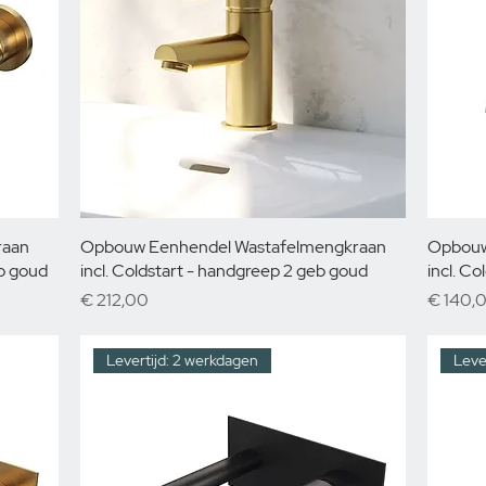
raan
Opbouw Eenhendel Wastafelmengkraan
Opbouw
b goud
incl. Coldstart - handgreep 2 geb goud
incl. C
Prijs
Prijs
€ 212,00
€ 140,
Levertijd: 2 werkdagen
Leve