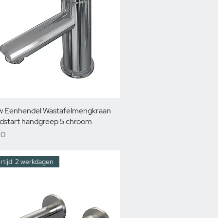
 Eenhendel Wastafelmengkraan
oldstart handgreep 5 chroom
00
rtijd: 2 werkdagen