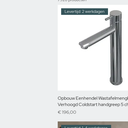
Levertijd: 2 werkdagen
Opbouw Eenhendel Wastafelmeng
Verhoogd Coldstart handgreep 5 
Prijs
€ 196,00