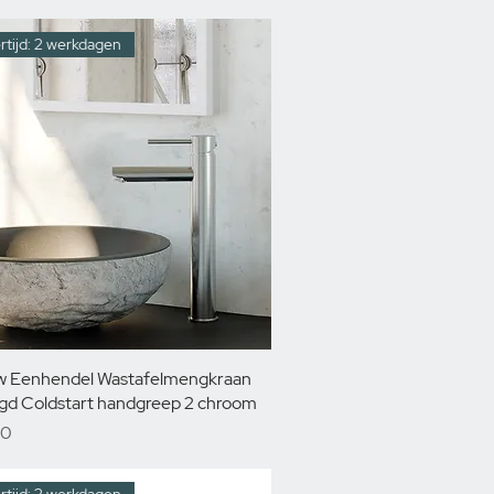
rtijd: 2 werkdagen
 Eenhendel Wastafelmengkraan
gd Coldstart handgreep 2 chroom
00