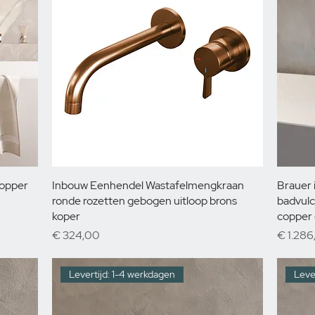
copper
Inbouw Eenhendel Wastafelmengkraan
Brauer
ronde rozetten gebogen uitloop brons
badvulc
koper
copper 
Prijs
Prijs
€ 324,00
€ 1.286
Levertijd: 1-4 werkdagen
Leve