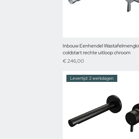
Inbouw Eenhendel Wastafelmengk
coldstart rechte uitloop chroom
Prijs
€ 246,00
Levertijd: 2 werkdagen