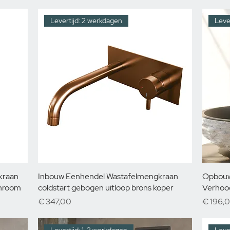
Levertijd: 2 werkdagen
Leve
kraan
Inbouw Eenhendel Wastafelmengkraan
Opbouw
chroom
coldstart gebogen uitloop brons koper
Verhoo
Prijs
Prijs
€ 347,00
€ 196,