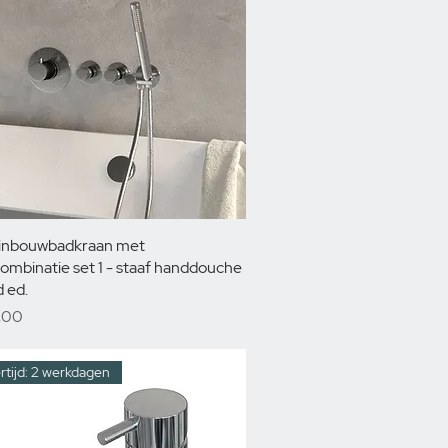
 inbouwbadkraan met
ombinatie set 1 - staaf handdouche
 ed.
,00
rtijd: 2 werkdagen