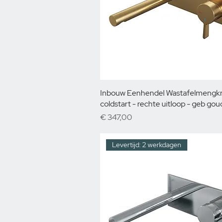
Inbouw Eenhendel Wastafelmengkr
coldstart - rechte uitloop - geb gou
Prijs
€ 347,00
Levertijd: 2 werkdagen