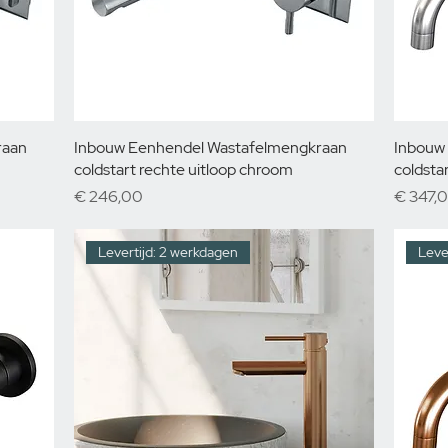
raan
Inbouw Eenhendel Wastafelmengkraan
Inbouw
coldstart rechte uitloop chroom
coldsta
Prijs
Prijs
€ 246,00
€ 347,
Levertijd: 2 werkdagen
Leve