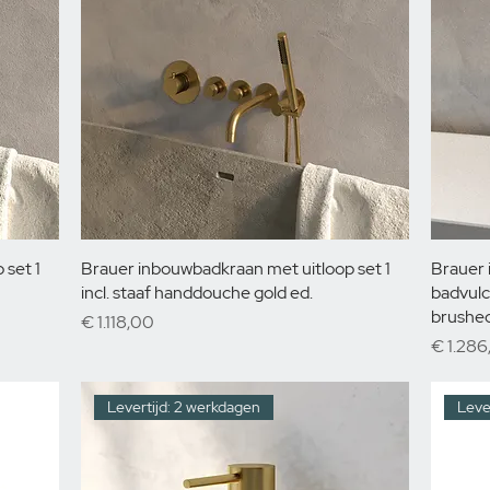
 set 1
Brauer inbouwbadkraan met uitloop set 1
Brauer
incl. staaf handdouche gold ed.
badvulc
brushed
Prijs
€ 1.118,00
Prijs
€ 1.286
Levertijd: 2 werkdagen
Leve