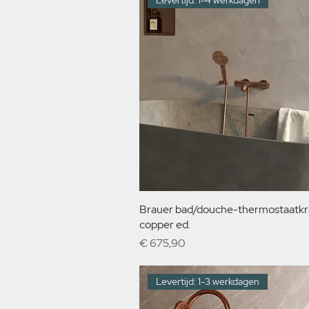
Levertijd: 1-4 werkdagen
Brauer bad/douche-thermostaatk
copper ed.
Prijs
€ 675,90
Levertijd: 1-3 werkdagen