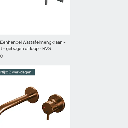
 Eenhendel Wastafelmengkraan -
rt - gebogen uitloop - RVS
00
rtijd: 2 werkdagen