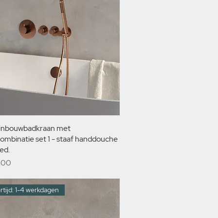
 inbouwbadkraan met
ombinatie set 1 - staaf handdouche
ed.
,00
rtijd: 1-4 werkdagen