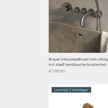
Brauer inbouwbadkraan met uitloop
incl. staaf handdouche brushed ed.
Prijs
€ 1.118,00
Levertijd: 2 werkdagen