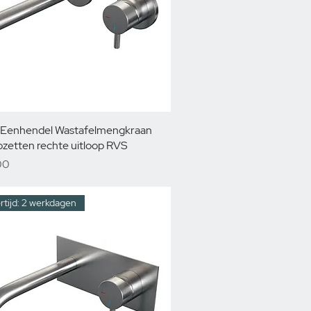
 Eenhendel Wastafelmengkraan
ozetten rechte uitloop RVS
00
rtijd: 2 werkdagen