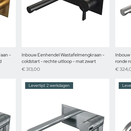
aan -
Inbouw Eenhendel Wastafelmengkraan -
Inbouw
d
coldstart - rechte uitloop - mat zwart
ronde r
Prijs
Prijs
€ 313,00
€ 324,
Levertijd: 2 werkdagen
Leve