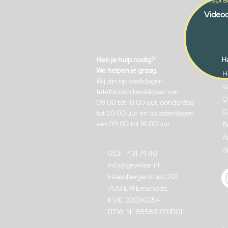
Videoc
Heb je hulp nodig?
Ha
We helpen je graag.
H
Wij zijn op werkdagen
V
telefonisch bereikbaar van
O
09.00 tot 18.00 uur, donderdag
G
tot 20.00 uur en op zaterdagen
van 09.00 tot 16.00 uur.
B
A
A
053 - 431 74 80
info@gevelaar.nl
Haaksbergerstraat 201
7513 EM Enschede
KVK: 92090354
BTW: NL865881091B01