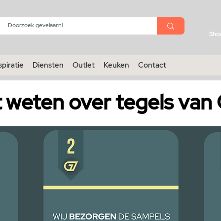
menu
Sho
spiratie
Diensten
Outlet
Keuken
Contact
t weten over tegels van