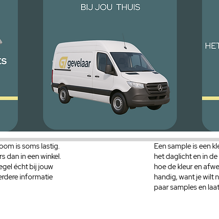
oom is soms lastig.
Een sample is een kle
rs dan in een winkel.
het daglicht en in de
egel écht bij jouw
hoe de kleur en afwe
verdere informatie
handig, want je wilt
paar samples en laat