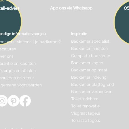
all-advies
App ons via Whatsapp
05
ndige informatie voor jou.
Inspiratie
Badkamer specialist
oe werkt videocall je badkamer?
Badkamer inrichten
acatures
Complete badkamer
ver ons
Badkamer kopen
arantie en klachten
Badkamer op maat
ezorgen en afhalen
Badkamer indeling
nnuleren en retour
Badkamer plattegrond
lgemene voorwaarden
Badkamer verbouwen
Toilet inrichten
Toilet renovatie
Visgraat tegels
Terrazzo tegels