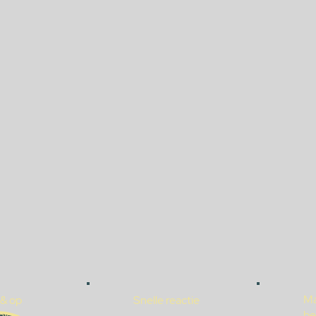
Ma
 & op
Snelle reactie
be
ak