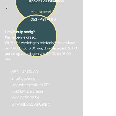
App ons via Whatsapp
Ma - za bereikbaar
053 - 431 74 80
Heb je hulp nodig?
We helpen je graag.
Wij zijn op werkdagen telefonisch bereikbaar
van 09.00 tot 18.00 uur, donderdag tot 20.00
uur en op zaterdagen van 09.00 tot 16.00
uur.
053 - 431 74 80
info@gevelaar.nl
Haaksbergerstraat 201
7513 EM Enschede
KVK:
92090354
BTW: NL865881091B01