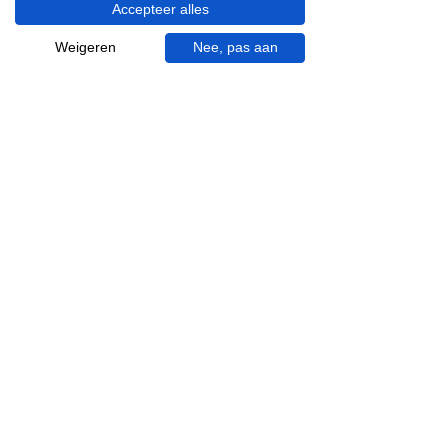
Accepteer alles
Visgraat tegels
Terrazzo tegels
Weigeren
Nee, pas aan
Mincio, merk van
Inspiratie in je mail