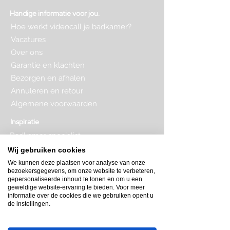
Handige informatie voor jou.
Hoe werkt videocall je badkamer?
Vacatures
Over ons
Garantie en klachten
Bezorgen en afhalen
Annuleren en retour
Algemene voorwaarden
Inspiratie
Badkamer specialist
Badkamer inrichten
Wij gebruiken cookies
Complete badkamer
We kunnen deze plaatsen voor analyse van onze
Badkamer kopen
bezoekersgegevens, om onze website te verbeteren,
Badkamer op maat
gepersonaliseerde inhoud te tonen en om u een
Badkamer indeling
geweldige website-ervaring te bieden. Voor meer
Badkamer plattegrond
informatie over de cookies die we gebruiken opent u
de instellingen.
Badkamer verbouwen
Toilet inrichten
Toilet renovatie