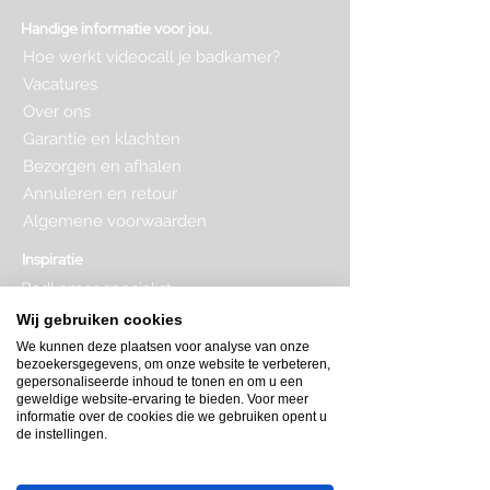
Handige informatie voor jou.
Hoe werkt videocall je badkamer?
Vacatures
Over ons
Garantie en klachten
Bezorgen en afhalen
Annuleren en retour
Algemene voorwaarden
Inspiratie
Badkamer specialist
Badkamer inrichten
Wij gebruiken cookies
Complete badkamer
We kunnen deze plaatsen voor analyse van onze
Badkamer kopen
bezoekersgegevens, om onze website te verbeteren,
Badkamer op maat
gepersonaliseerde inhoud te tonen en om u een
Badkamer indeling
geweldige website-ervaring te bieden. Voor meer
Badkamer plattegrond
informatie over de cookies die we gebruiken opent u
de instellingen.
Badkamer verbouwen
Toilet inrichten
Toilet renovatie