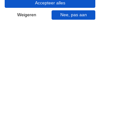
Accepteer alles
Visgraat tegels
Terrazzo tegels
Weigeren
Nee, pas aan
Mincio, merk van
Inspiratie in je mail