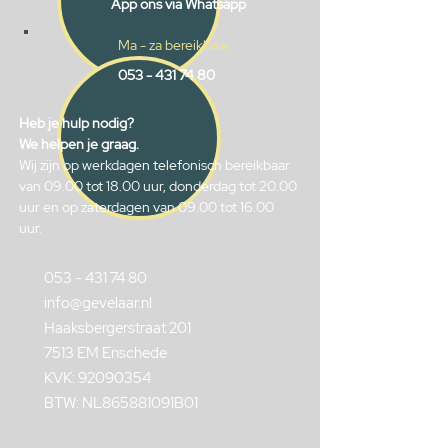
App ons via Whatsapp
Ma - za bereikbaar
053 - 431 74 80
Heb je hulp nodig?
We helpen je graag.
Wij zijn op werkdagen telefonisch bereikbaar
van 09.00 tot 18.00 uur, donderdag tot 20.00
uur en op zaterdagen van 09.00 tot 16.00
uur.
053 - 431 74 80
info@gevelaar.nl
Haaksbergerstraat 201
7513 EM Enschede
KVK:
92090354
BTW: NL865881091B01