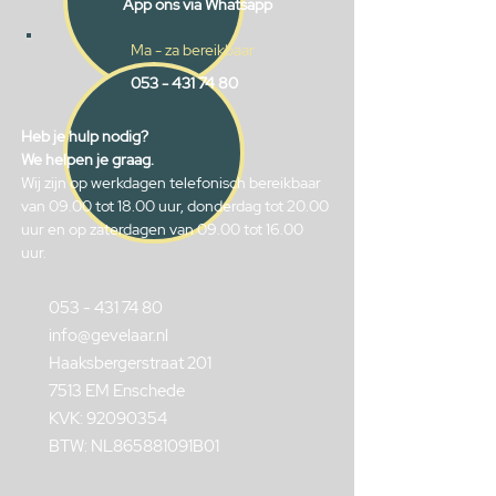
App ons via Whatsapp
Ma - za bereikbaar
053 - 431 74 80
Heb je hulp nodig?
We helpen je graag.
Wij zijn op werkdagen telefonisch bereikbaar
van 09.00 tot 18.00 uur, donderdag tot 20.00
uur en op zaterdagen van 09.00 tot 16.00
uur.
053 - 431 74 80
info@gevelaar.nl
Haaksbergerstraat 201
7513 EM Enschede
KVK:
92090354
BTW: NL865881091B01