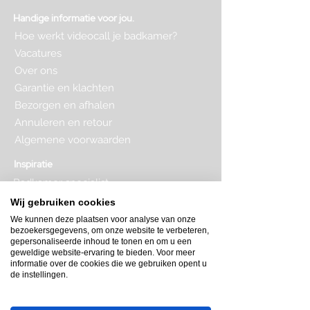
Handige informatie voor jou.
Hoe werkt videocall je badkamer?
Vacatures
Over ons
Garantie en klachten
Bezorgen en afhalen
Annuleren en retour
Algemene voorwaarden
Inspiratie
Badkamer specialist
Badkamer inrichten
Wij gebruiken cookies
Complete badkamer
We kunnen deze plaatsen voor analyse van onze
Badkamer kopen
bezoekersgegevens, om onze website te verbeteren,
Badkamer op maat
gepersonaliseerde inhoud te tonen en om u een
Badkamer indeling
geweldige website-ervaring te bieden. Voor meer
Badkamer plattegrond
informatie over de cookies die we gebruiken opent u
de instellingen.
Badkamer verbouwen
Toilet inrichten
Toilet renovatie