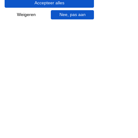
Accepteer alles
Visgraat tegels
Terrazzo tegels
Weigeren
Nee, pas aan
Mincio, merk van
Inspiratie in je mail