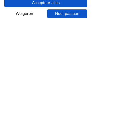
Accepteer alles
Visgraat tegels
Terrazzo tegels
Weigeren
Nee, pas aan
Mincio, merk van
Inspiratie in je mail