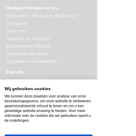
Handige informatie voor jou.
Hoe werkt videocall je badkamer?
Vacatures
Over ons
Garantie en klachten
Bezorgen en afhalen
Annuleren en retour
Algemene voorwaarden
Inspiratie
Badkamer specialist
Badkamer inrichten
Wij gebruiken cookies
Complete badkamer
We kunnen deze plaatsen voor analyse van onze
Badkamer kopen
bezoekersgegevens, om onze website te verbeteren,
Badkamer op maat
gepersonaliseerde inhoud te tonen en om u een
Badkamer indeling
geweldige website-ervaring te bieden. Voor meer
Badkamer plattegrond
informatie over de cookies die we gebruiken opent u
de instellingen.
Badkamer verbouwen
Toilet inrichten
Toilet renovatie