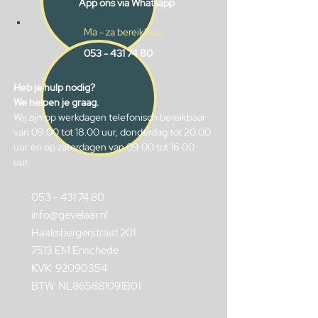
App ons via Whatsapp
Ma - za bereikbaar
053 - 431 74 80
Heb je hulp nodig?
We helpen je graag.
Wij zijn op werkdagen telefonisch bereikbaar
van 09.00 tot 18.00 uur, donderdag tot 20.00
uur en op zaterdagen van 09.00 tot 16.00
uur.
053 - 431 74 80
info@gevelaar.nl
Haaksbergerstraat 201
7513 EM Enschede
KVK:
92090354
BTW: NL865881091B01