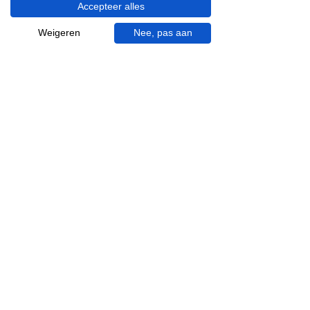
Accepteer alles
Visgraat tegels
Terrazzo tegels
Weigeren
Nee, pas aan
Mincio, merk van
Inspiratie in je mail