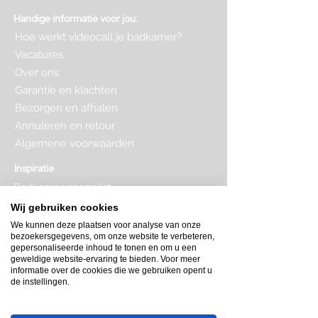
Handige informatie voor jou.
Hoe werkt videocall je badkamer?
Vacatures
Over ons
Garantie en klachten
Bezorgen en afhalen
Annuleren en retour
Algemene voorwaarden
Inspiratie
Badkamer specialist
Badkamer inrichten
Wij gebruiken cookies
Complete badkamer
We kunnen deze plaatsen voor analyse van onze
Badkamer kopen
bezoekersgegevens, om onze website te verbeteren,
Badkamer op maat
gepersonaliseerde inhoud te tonen en om u een
Badkamer indeling
geweldige website-ervaring te bieden. Voor meer
Badkamer plattegrond
informatie over de cookies die we gebruiken opent u
de instellingen.
Badkamer verbouwen
Toilet inrichten
Toilet renovatie