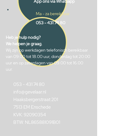
App ons via Whatsapp
Ma - za bereikbaar
053 - 431 74 80
Heb je hulp nodig?
We helpen je graag.
Wij zijn op werkdagen telefonisch bereikbaar
van 09.00 tot 18.00 uur, donderdag tot 20.00
uur en op zaterdagen van 09.00 tot 16.00
uur.
053 - 431 74 80
info@gevelaar.nl
Haaksbergerstraat 201
7513 EM Enschede
KVK:
92090354
BTW: NL865881091B01