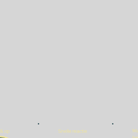
Ma
 & op
Snelle reactie
be
ak