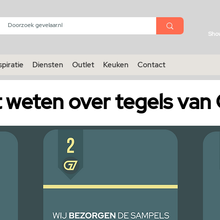
menu
Sho
spiratie
Diensten
Outlet
Keuken
Contact
t weten over tegels van