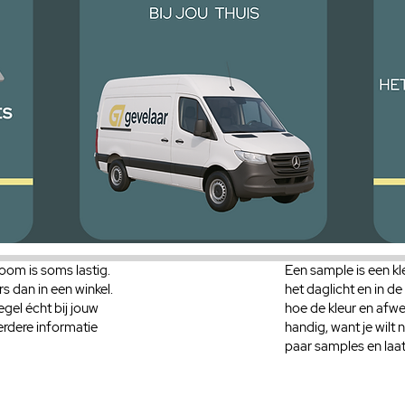
oom is soms lastig.
Een sample is een kle
rs dan in een winkel.
het daglicht en in de
egel écht bij jouw
hoe de kleur en afwe
verdere informatie
handig, want je wilt
paar samples en laat