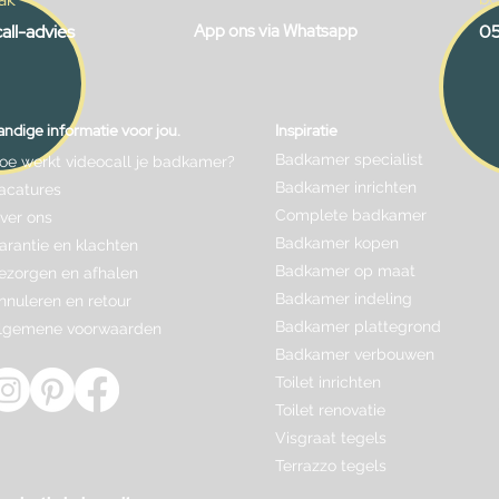
all-advies
App ons via Whatsapp
05
ndige informatie voor jou.
Inspiratie
Badkamer specialist
oe werkt videocall je badkamer?
Badkamer inrichten
acatures
Complete badkamer
ver ons
Badkamer kopen
arantie en klachten
Badkamer op maat
ezorgen en afhalen
Badkamer indeling
nnuleren en retour
Badkamer plattegrond
lgemene voorwaarden
Badkamer verbouwen
Toilet inrichten
Toilet renovatie
Visgraat tegels
Terrazzo tegels