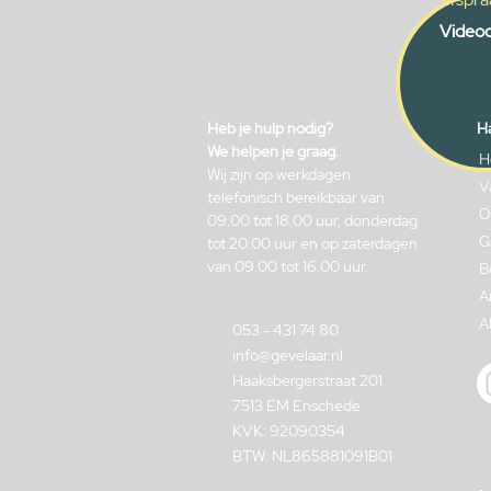
Videoc
Heb je hulp nodig?
Ha
We helpen je graag.
H
Wij zijn op werkdagen
V
telefonisch bereikbaar van
O
09.00 tot 18.00 uur, donderdag
G
tot 20.00 uur en op zaterdagen
van 09.00 tot 16.00 uur.
B
A
A
053 - 431 74 80
info@gevelaar.nl
Haaksbergerstraat 201
7513 EM Enschede
KVK: 92090354
BTW: NL865881091B01