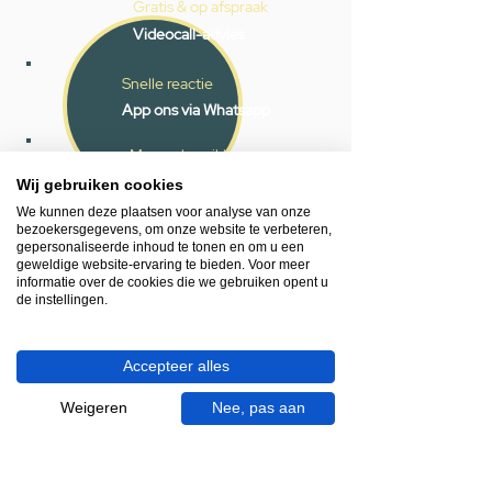
Gratis & op afspraak
Videocall-advies
Snelle reactie
App ons via Whatsapp
Ma - za bereikbaar
Wij gebruiken cookies
053 - 431 74 80
We kunnen deze plaatsen voor analyse van onze
bezoekersgegevens, om onze website te verbeteren,
Heb je hulp nodig?
gepersonaliseerde inhoud te tonen en om u een
We helpen je graag.
geweldige website-ervaring te bieden. Voor meer
informatie over de cookies die we gebruiken opent u
Wij zijn op werkdagen telefonisch bereikbaar
de instellingen.
van 09.00 tot 18.00 uur, donderdag tot 20.00
uur en op zaterdagen van 09.00 tot 16.00
uur.
Accepteer alles
053 - 431 74 80
Weigeren
Nee, pas aan
info@gevelaar.nl
Haaksbergerstraat 201