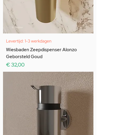
Levertijd: 1-3 werkdagen
Wiesbaden Zeepdispenser Alonzo
Geborsteld Goud
Prijs
€ 32,00