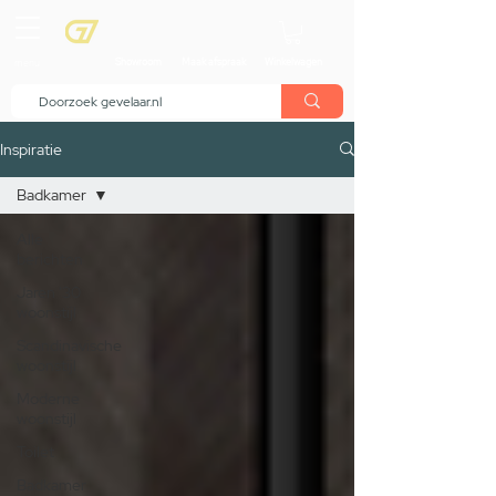
menu
Showroom
Maak afspraak
Winkelwagen
Inspiratie
Badkamer
Alle
berichten
Jaren '30
woonstijl
Scandinavische
woonstijl
Moderne
woonstijl
Toilet
Badkamer