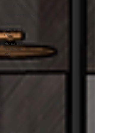
Tips & Tricks
Badkamermeubel
Japandi
badkamer
stijl
Bohemian
badkamer
stijl