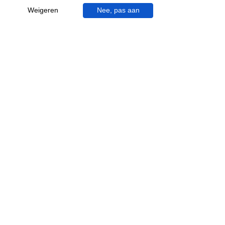
Bij het inrichten van je badkamer draait alles om
Weigeren
Nee, pas aan
comfort en de juiste afmetingen. Een verkeerde
hoogte van je badkamermeubel of badkuip...
Gratis & op afspraak
Videocall-advies
Snelle reactie
App ons via Whatsapp
Ma - za bereikbaar
053 - 431 74 80