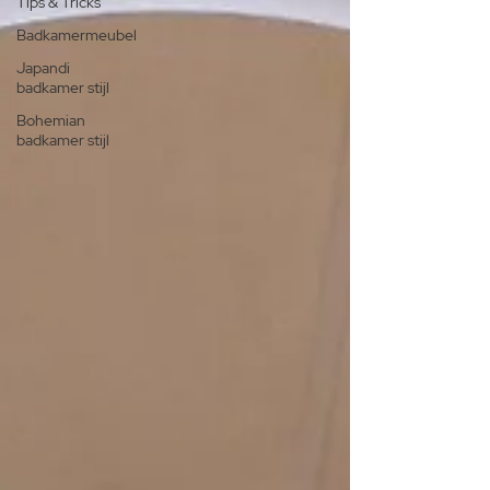
Tips & Tricks
Badkamermeubel
Japandi
badkamer stijl
Bohemian
badkamer stijl