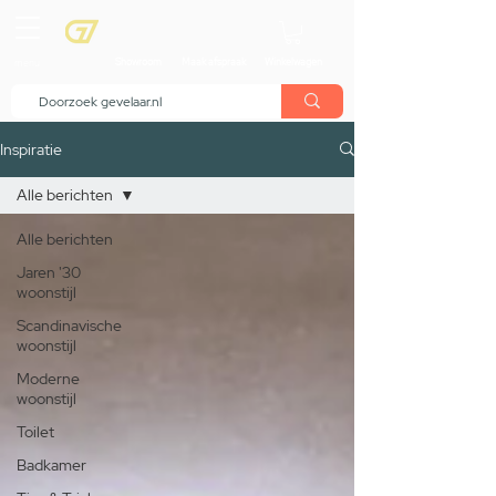
menu
Showroom
Maak afspraak
Winkelwagen
Inspiratie
Alle berichten
Alle berichten
Jaren '30
woonstijl
Scandinavische
woonstijl
Moderne
woonstijl
Toilet
Badkamer