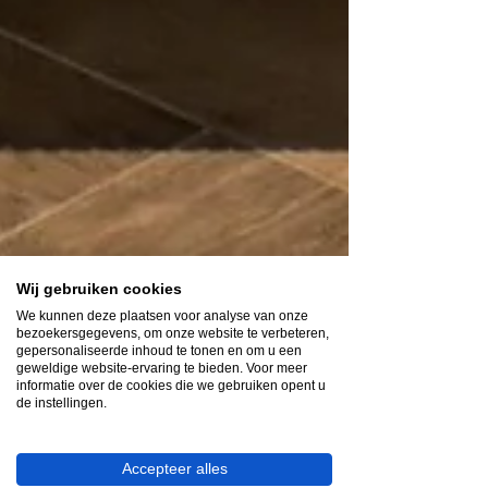
Wij gebruiken cookies
We kunnen deze plaatsen voor analyse van onze
bezoekersgegevens, om onze website te verbeteren,
gepersonaliseerde inhoud te tonen en om u een
geweldige website-ervaring te bieden. Voor meer
16 apr 2025
2 minuten om te lezen
informatie over de cookies die we gebruiken opent u
de instellingen.
Dit is de ideale hoogte voor je
badkamermeubel (én bad!)
Accepteer alles