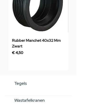
Rubber Manchet 40x32 Mm
Tegelstaal
Zwart
Prijs
€ 3,50
Prijs
€ 4,50
Tegels
Wastafelkranen