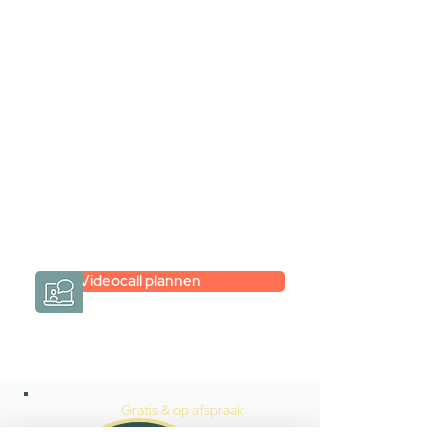
samen via een
videogesprek
Inspiratie gevonden op internet,
maar je weet niet hoe je zelf een
hele badkamer moet samenstellen?
Een videogesprek met Gevelaar is
eenvoudig en verrassend
persoonlijk.
→
Hoe werkt het?
Videocall plannen
Gratis & op afspraak
Videocall-advies