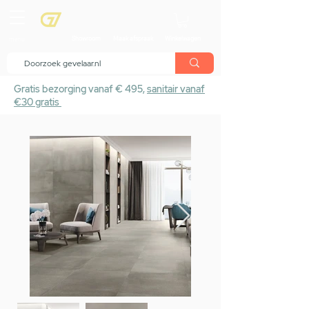
menu
Showroom
Maak afspraak
Winkelwagen
Gratis bezorging vanaf € 495,
sanitair vanaf
€30 gratis