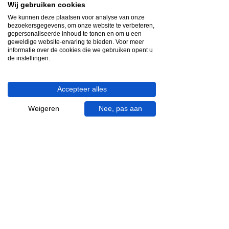
Wij gebruiken cookies
Snelle reactie
We kunnen deze plaatsen voor analyse van onze
bezoekersgegevens, om onze website te verbeteren,
App ons via Whatsapp
gepersonaliseerde inhoud te tonen en om u een
geweldige website-ervaring te bieden. Voor meer
Ma - za bereikbaar
informatie over de cookies die we gebruiken opent u
de instellingen.
053 - 431 74 80
Heb je hulp nodig?
Accepteer alles
We helpen je graag.
Weigeren
Nee, pas aan
Wij zijn op werkdagen telefonisch bereikbaar
van 09.00 tot 18.00 uur, donderdag tot 20.00
uur en op zaterdagen van 09.00 tot 16.00
uur.
053 - 431 74 80
info@gevelaar.nl
Haaksbergerstraat 201
7513 EM Enschede
KVK:
92090354