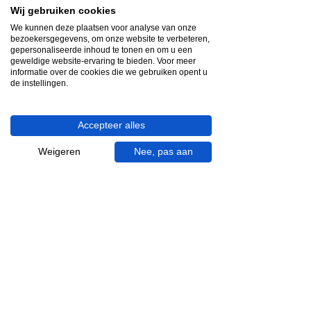
Wij gebruiken cookies
Snelle reactie
We kunnen deze plaatsen voor analyse van onze
bezoekersgegevens, om onze website te verbeteren,
App ons via Whatsapp
gepersonaliseerde inhoud te tonen en om u een
geweldige website-ervaring te bieden. Voor meer
Ma - za bereikbaar
informatie over de cookies die we gebruiken opent u
de instellingen.
053 - 431 74 80
Accepteer alles
Heb je hulp nodig?
We helpen je graag.
Weigeren
Nee, pas aan
Wij zijn op werkdagen telefonisch bereikbaar
van 09.00 tot 18.00 uur, donderdag tot 20.00
uur en op zaterdagen van 09.00 tot 16.00
uur.
053 - 431 74 80
info@gevelaar.nl
Haaksbergerstraat 201
7513 EM Enschede
KVK:
92090354