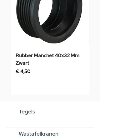
Rubber Manchet 40x32 Mm
Tegelstaal
Zwart
Prijs
€ 3,50
Prijs
€ 4,50
Tegels
Wastafelkranen