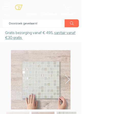
menu
Showroom
Maak afspraak
Winkelwagen
Gratis bezorging vanaf € 495,
sanitair vanaf
€30 gratis