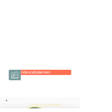
samen via een
videogesprek
Inspiratie gevonden op internet,
maar je weet niet hoe je zelf een
hele badkamer moet samenstellen?
Een videogesprek met Gevelaar is
eenvoudig en verrassend
persoonlijk.
→
Hoe werkt het?
Videocall plannen
Gratis & op afspraak
Videocall-advies