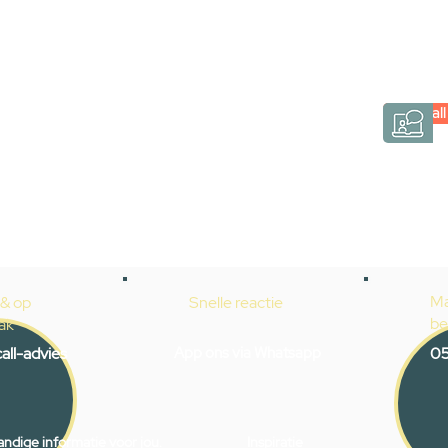
Inspiratie gevonden op internet, maar je weet ni
hele badkamer moet samenstellen? Een video
Gevelaar is eenvoudig en verrassend persoonlij
Videocall
→
Hoe werkt het?
Ma
 & op
Snelle reactie
be
ak
all-advies
App ons via Whatsapp
05
ndige informatie voor jou.
Inspiratie