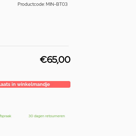
Productcode: MIN-BT03
€65,00
laats in winkelmandje
fspraak
30 dagen retourneren