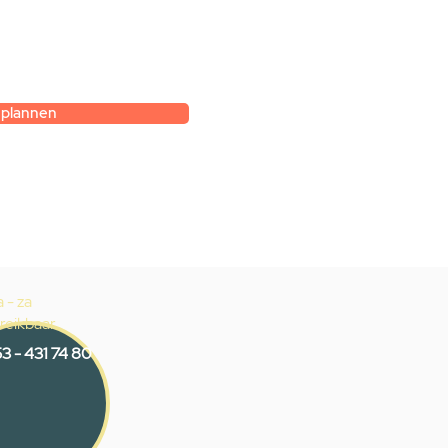
et hoe je zelf een
gesprek met
k.
 plannen
 - za
reikbaar
3 - 431 74 80