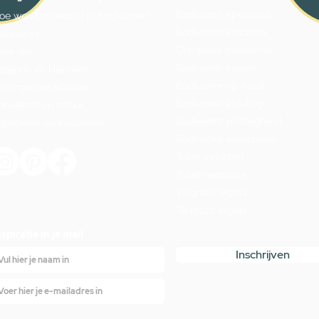
Badkamer specialist
oe werkt videocall je badkamer?
Badkamer inrichten
acatures
Complete badkamer
ver ons
Badkamer kopen
arantie en klachten
Badkamer op maat
ezorgen en afhalen
Badkamer indeling
nnuleren en retour
Badkamer plattegrond
lgemene voorwaarden
Badkamer verbouwen
Toilet inrichten
Toilet renovatie
Visgraat tegels
Terrazzo tegels
nspiratie in je mail
Inschrijven