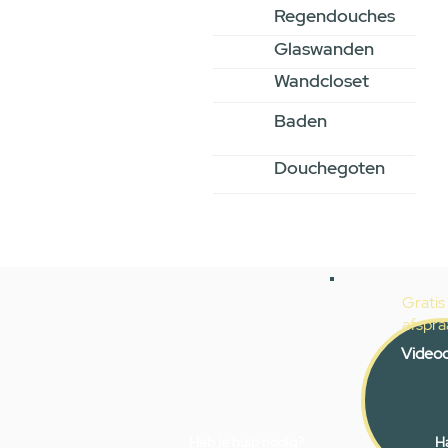
Regendouches
Glaswanden
Wandcloset
Baden
Douchegoten
Gratis
afspra
Videoc
Heb je hulp nodig?
Ha