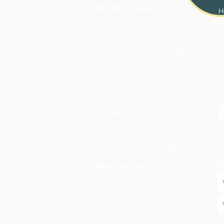
We helpen je graag.
H
Wij zijn op werkdagen
V
telefonisch bereikbaar van
O
09.00 tot 18.00 uur, donderdag
G
tot 20.00 uur en op zaterdagen
van 09.00 tot 16.00 uur.
B
A
A
053 - 431 74 80
info@gevelaar.nl
Haaksbergerstraat 201
7513 EM Enschede
KVK: 92090354
BTW: NL865881091B01
I
Mincio, merk van