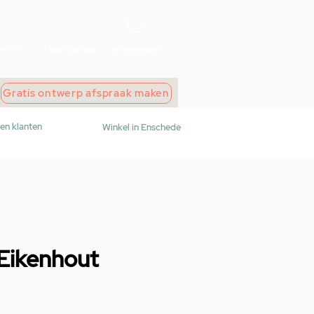
wroom
Maak afspraak
Winkelwagen
Gratis ontwerp afspraak maken
den klanten
Winkel in Enschede
Eikenhout