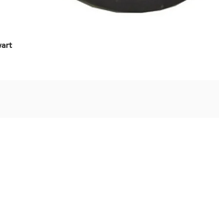
art
Snel overzicht
Stel jouw badkamer
via een videogespre