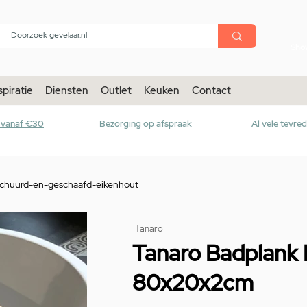
menu
Sho
spiratie
Diensten
Outlet
Keuken
Contact
r vanaf €30
Bezorging op afspraak
Al vele tevre
chuurd-en-geschaafd-eikenhout
Tanaro
Tanaro Badplank 
80x20x2cm