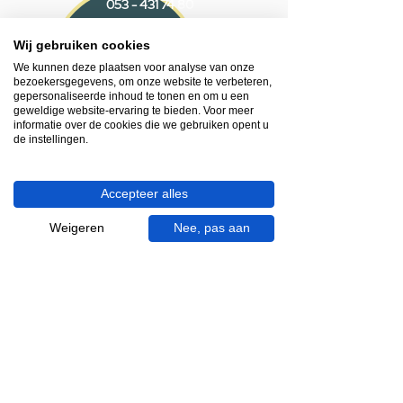
053 - 431 74 80
Wij gebruiken cookies
Heb je hulp nodig?
We helpen je graag.
We kunnen deze plaatsen voor analyse van onze
bezoekersgegevens, om onze website te verbeteren,
Wij zijn op werkdagen telefonisch bereikbaar
gepersonaliseerde inhoud te tonen en om u een
van 09.00 tot 18.00 uur, donderdag tot 20.00
geweldige website-ervaring te bieden. Voor meer
uur en op zaterdagen van 09.00 tot 16.00
informatie over de cookies die we gebruiken opent u
de instellingen.
uur.
053 - 431 74 80
Accepteer alles
info@gevelaar.nl
Weigeren
Nee, pas aan
Haaksbergerstraat 201
7513 EM Enschede
KVK:
92090354
BTW: NL865881091B01
Handige informatie voor jou.
Hoe werkt videocall je badkamer?