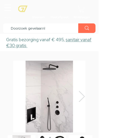
menu
Showroom
Maak afspraak
Winkelwagen
Gratis bezorging vanaf € 495,
sanitair vanaf
€30 gratis