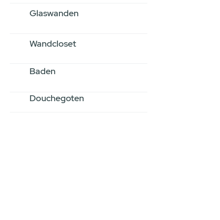
Glaswanden
Wandcloset
Baden
Douchegoten
Stel jouw badkamer
samen via een
videogesprek
Inspiratie gevonden op internet,
maar je weet niet hoe je zelf een
hele badkamer moet samenstellen?