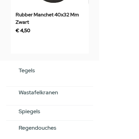
Rubber Manchet 40x32 Mm
Tegelstaal
Zwart
Prijs
€ 3,50
Prijs
€ 4,50
Tegels
Wastafelkranen
Spiegels
Regendouches