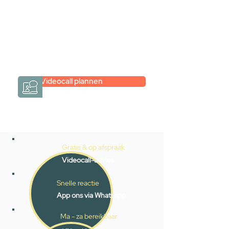
Een videogesprek met Gevelaar is
eenvoudig en verrassend
persoonlijk.
→
Hoe werkt het?
Videocall plannen
Gratis & op afspraak
Videocall-advies
Snelle reactie
App ons via Whatsapp
Ma - za bereikbaar