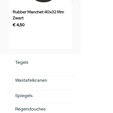
Rubber Manchet 40x32 Mm
Tegelstaal
Zwart
Prijs
€ 3,50
Prijs
€ 4,50
Tegels
Wastafelkranen
Spiegels
Regendouches