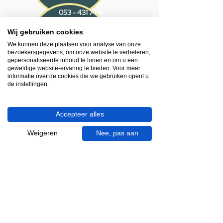
053 - 431 74 80
Wij gebruiken cookies
Heb je hulp nodig?
We kunnen deze plaatsen voor analyse van onze
We helpen je graag.
bezoekersgegevens, om onze website te verbeteren,
Wij zijn op werkdagen telefonisch bereikbaar
gepersonaliseerde inhoud te tonen en om u een
van 09.00 tot 18.00 uur, donderdag tot 20.00
geweldige website-ervaring te bieden. Voor meer
informatie over de cookies die we gebruiken opent u
uur en op zaterdagen van 09.00 tot 16.00
de instellingen.
uur.
053 - 431 74 80
Accepteer alles
info@gevelaar.nl
Weigeren
Nee, pas aan
Haaksbergerstraat 201
7513 EM Enschede
KVK:
92090354
BTW: NL865881091B01
Handige informatie voor jou.