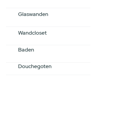
Glaswanden
Wandcloset
Baden
Douchegoten
Stel jouw badkamer
samen via een
videogesprek
Inspiratie gevonden op internet,
maar je weet niet hoe je zelf een