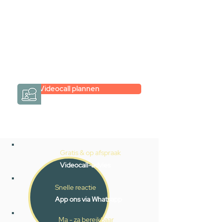
hele badkamer moet samenstellen?
Een videogesprek met Gevelaar is
eenvoudig en verrassend
persoonlijk.
→
Hoe werkt het?
Videocall plannen
Gratis & op afspraak
Videocall-advies
Snelle reactie
App ons via Whatsapp
Ma - za bereikbaar