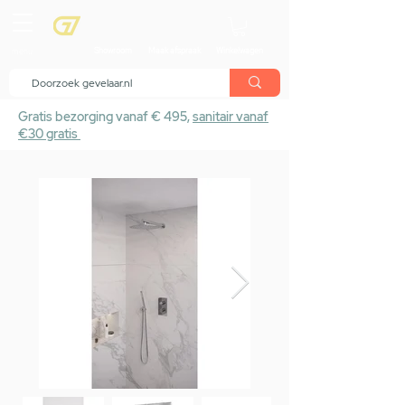
menu
Showroom
Maak afspraak
Winkelwagen
Gratis bezorging vanaf € 495,
sanitair vanaf
€30 gratis