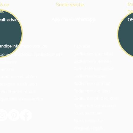
Ma
 & op
Snelle reactie
be
ak
all-advies
App ons via Whatsapp
05
ndige informatie voor jou.
Inspiratie
Badkamer specialist
oe werkt videocall je badkamer?
Badkamer inrichten
acatures
Complete badkamer
ver ons
Badkamer kopen
arantie en klachten
Badkamer op maat
ezorgen en afhalen
Badkamer indeling
nnuleren en retour
Badkamer plattegrond
lgemene voorwaarden
Badkamer verbouwen
Toilet inrichten
Toilet renovatie
Visgraat tegels