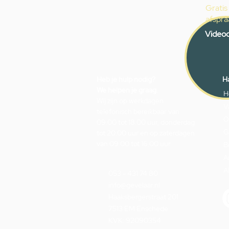
Gratis
afspra
Videoc
Heb je hulp nodig?
Ha
We helpen je graag.
H
Wij zijn op werkdagen
V
telefonisch bereikbaar van
O
09.00 tot 18.00 uur, donderdag
G
tot 20.00 uur en op zaterdagen
van 09.00 tot 16.00 uur.
B
A
A
053 - 431 74 80
info@gevelaar.nl
Haaksbergerstraat 201
7513 EM Enschede
KVK: 92090354