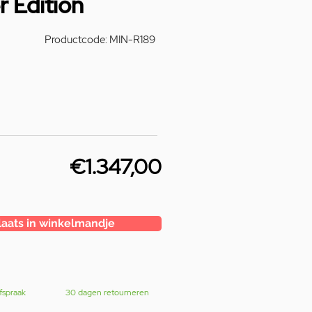
 Edition
Productcode: MIN-R189
€1.347,00
laats in winkelmandje
fspraak
30 dagen retourneren