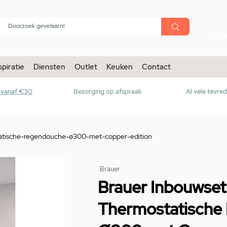
menu
Sho
spiratie
Diensten
Outlet
Keuken
Contact
r vanaf €30
Bezorging op afspraak
Al vele tevre
atische-regendouche-ø300-met-copper-edition
Brauer
Brauer Inbouwset
Thermostatische