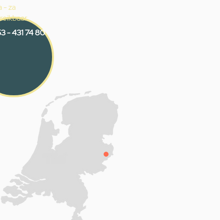
 - za
reikbaar
3 - 431 74 80