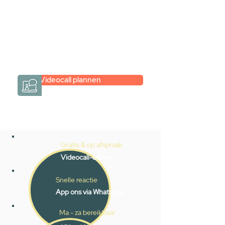
Een videogesprek met Gevelaar is
eenvoudig en verrassend
persoonlijk.
→
Hoe werkt het?
Videocall plannen
Gratis & op afspraak
Videocall-advies
Snelle reactie
App ons via Whatsapp
Ma - za bereikbaar