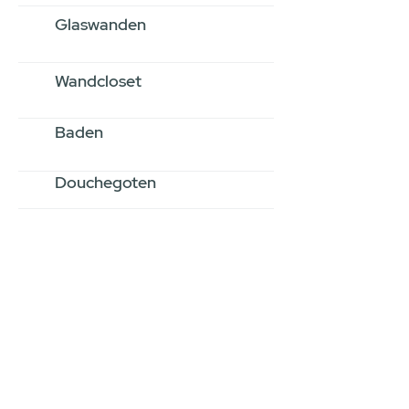
Glaswanden
Wandcloset
Baden
Douchegoten
Stel jouw badkamer
samen via een
videogesprek
Inspiratie gevonden op internet,
maar je weet niet hoe je zelf een
hele badkamer moet samenstellen?