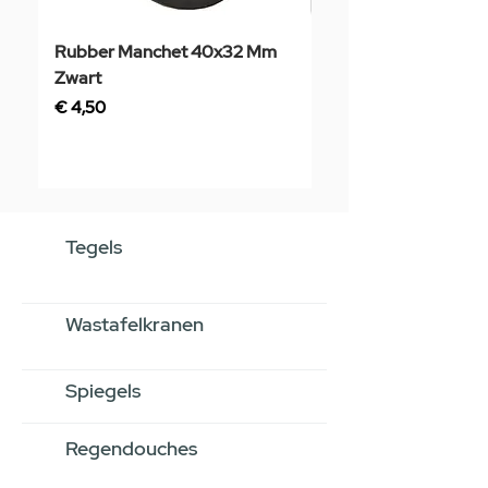
Rubber Manchet 40x32 Mm
Tegelstaal
Zwart
Prijs
€ 3,50
Prijs
€ 4,50
Tegels
Wastafelkranen
Spiegels
Regendouches