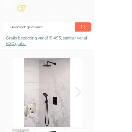
menu
Showroom
Maak afspraak
Winkelwagen
Gratis bezorging vanaf € 495,
sanitair vanaf
€30 gratis