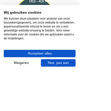
053 - 431 74 80
Wij gebruiken cookies
Heb je hulp nodig?
We helpen je graag.
We kunnen deze plaatsen voor analyse van onze
bezoekersgegevens, om onze website te verbeteren,
Wij zijn op werkdagen telefonisch bereikbaar
gepersonaliseerde inhoud te tonen en om u een
van 09.00 tot 18.00 uur, donderdag tot 20.00
geweldige website-ervaring te bieden. Voor meer
uur en op zaterdagen van 09.00 tot 16.00
informatie over de cookies die we gebruiken opent u
de instellingen.
uur.
053 - 431 74 80
Accepteer alles
info@gevelaar.nl
Weigeren
Nee, pas aan
Haaksbergerstraat 201
7513 EM Enschede
KVK:
92090354
BTW: NL865881091B01
Handige informatie voor jou.
Hoe werkt videocall je badkamer?