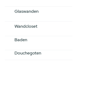
Glaswanden
Wandcloset
Baden
Douchegoten
Stel jouw badkamer
samen via een
videogesprek
Inspiratie gevonden op internet,
maar je weet niet hoe je zelf een