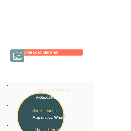
hele badkamer moet samenstellen?
Een videogesprek met Gevelaar is
eenvoudig en verrassend
persoonlijk.
→
Hoe werkt het?
Videocall plannen
Gratis & op afspraak
Videocall-advies
Snelle reactie
App ons via Whatsapp
Ma - za bereikbaar