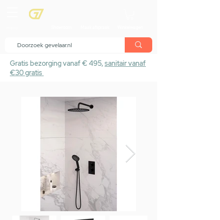
menu
Showroom
Maak afspraak
Winkelwagen
Gratis bezorging vanaf € 495,
sanitair vanaf
€30 gratis