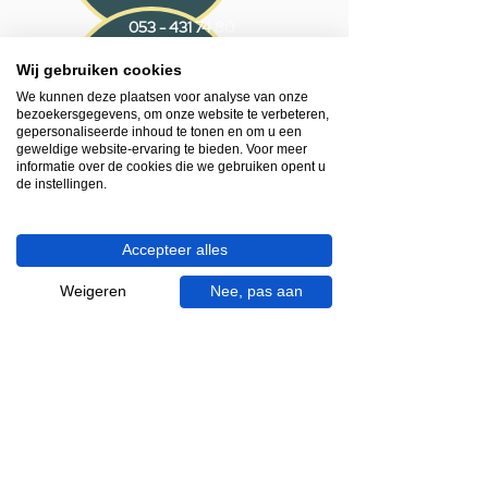
053 - 431 74 80
Wij gebruiken cookies
Heb je hulp nodig?
We kunnen deze plaatsen voor analyse van onze
We helpen je graag.
bezoekersgegevens, om onze website te verbeteren,
Wij zijn op werkdagen telefonisch bereikbaar
gepersonaliseerde inhoud te tonen en om u een
van 09.00 tot 18.00 uur, donderdag tot 20.00
geweldige website-ervaring te bieden. Voor meer
informatie over de cookies die we gebruiken opent u
uur en op zaterdagen van 09.00 tot 16.00
de instellingen.
uur.
053 - 431 74 80
Accepteer alles
info@gevelaar.nl
Weigeren
Nee, pas aan
Haaksbergerstraat 201
7513 EM Enschede
KVK:
92090354
BTW: NL865881091B01
Handige informatie voor jou.