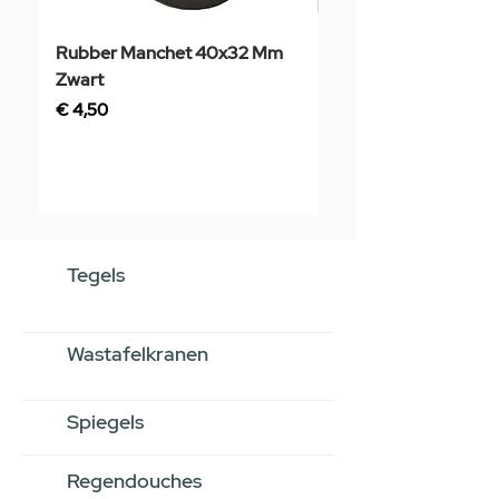
Rubber Manchet 40x32 Mm
Tegelstaal
Zwart
Prijs
€ 3,50
Prijs
€ 4,50
Tegels
Wastafelkranen
Spiegels
Regendouches