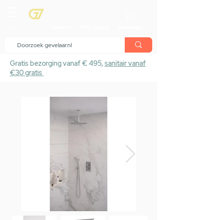
menu
Showroom
Maak afspraak
Winkelwagen
Gratis bezorging vanaf € 495,
sanitair vanaf
€30 gratis