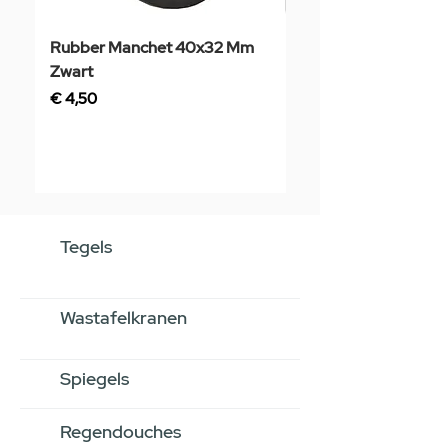
Rubber Manchet 40x32 Mm
Tegelstaal
Zwart
Prijs
€ 3,50
Prijs
€ 4,50
Tegels
Wastafelkranen
Spiegels
Regendouches