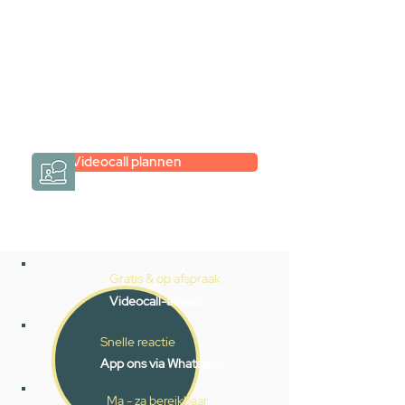
hele badkamer moet samenstellen?
Een videogesprek met Gevelaar is
eenvoudig en verrassend
persoonlijk.
→
Hoe werkt het?
Videocall plannen
Gratis & op afspraak
Videocall-advies
Snelle reactie
App ons via Whatsapp
Ma - za bereikbaar