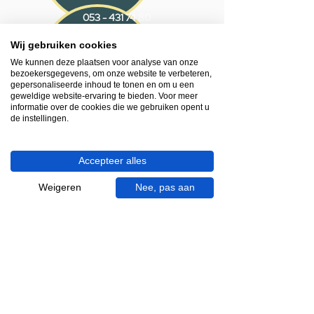
053 - 431 74 80
Wij gebruiken cookies
Heb je hulp nodig?
We kunnen deze plaatsen voor analyse van onze
We helpen je graag.
bezoekersgegevens, om onze website te verbeteren,
Wij zijn op werkdagen telefonisch bereikbaar
gepersonaliseerde inhoud te tonen en om u een
van 09.00 tot 18.00 uur, donderdag tot 20.00
geweldige website-ervaring te bieden. Voor meer
informatie over de cookies die we gebruiken opent u
uur en op zaterdagen van 09.00 tot 16.00
de instellingen.
uur.
053 - 431 74 80
Accepteer alles
info@gevelaar.nl
Weigeren
Nee, pas aan
Haaksbergerstraat 201
7513 EM Enschede
KVK:
92090354
BTW: NL865881091B01
Handige informatie voor jou.