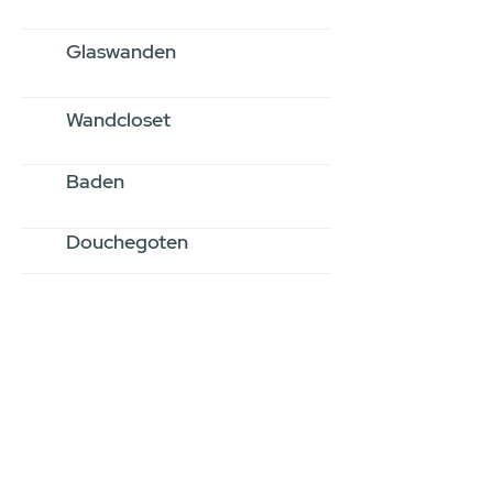
Glaswanden
Wandcloset
Baden
Douchegoten
Stel jouw badkamer
samen via een
videogesprek
Inspiratie gevonden op internet,
maar je weet niet hoe je zelf een