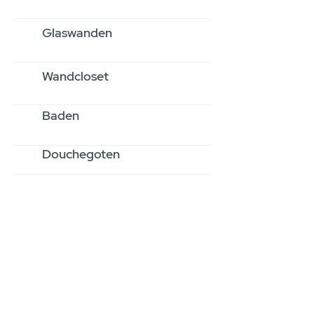
Glaswanden
Wandcloset
Baden
Douchegoten
Stel jouw badkamer
samen via een
videogesprek
Inspiratie gevonden op internet,
maar je weet niet hoe je zelf een