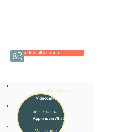
hele badkamer moet samenstellen?
Een videogesprek met Gevelaar is
eenvoudig en verrassend
persoonlijk.
→
Hoe werkt het?
Videocall plannen
Gratis & op afspraak
Videocall-advies
Snelle reactie
App ons via Whatsapp
Ma - za bereikbaar