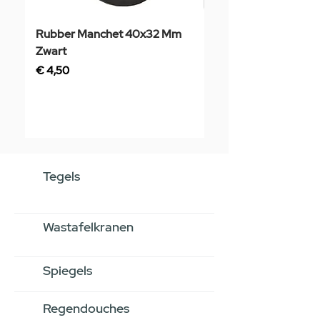
Rubber Manchet 40x32 Mm
Tegelstaal
Zwart
Prijs
€ 3,50
Prijs
€ 4,50
Tegels
Wastafelkranen
Spiegels
Regendouches