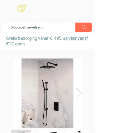
menu
Showroom
Maak afspraak
Winkelwagen
Gratis bezorging vanaf € 495,
sanitair vanaf
€30 gratis