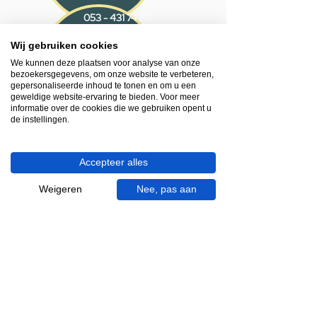
053 - 431 74 80
Wij gebruiken cookies
Heb je hulp nodig?
We kunnen deze plaatsen voor analyse van onze
We helpen je graag.
bezoekersgegevens, om onze website te verbeteren,
Wij zijn op werkdagen telefonisch bereikbaar
gepersonaliseerde inhoud te tonen en om u een
van 09.00 tot 18.00 uur, donderdag tot 20.00
geweldige website-ervaring te bieden. Voor meer
informatie over de cookies die we gebruiken opent u
uur en op zaterdagen van 09.00 tot 16.00
de instellingen.
uur.
053 - 431 74 80
Accepteer alles
info@gevelaar.nl
Weigeren
Nee, pas aan
Haaksbergerstraat 201
7513 EM Enschede
KVK:
92090354
BTW: NL865881091B01
Handige informatie voor jou.