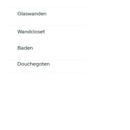
Glaswanden
Wandcloset
Baden
Douchegoten
Stel jouw badkamer
samen via een
videogesprek
Inspiratie gevonden op internet,
maar je weet niet hoe je zelf een