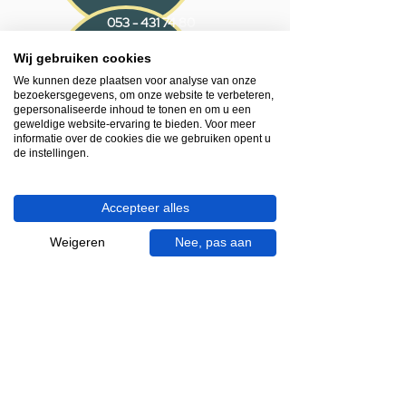
053 - 431 74 80
Wij gebruiken cookies
Heb je hulp nodig?
We kunnen deze plaatsen voor analyse van onze
We helpen je graag.
bezoekersgegevens, om onze website te verbeteren,
Wij zijn op werkdagen telefonisch bereikbaar
gepersonaliseerde inhoud te tonen en om u een
van 09.00 tot 18.00 uur, donderdag tot 20.00
geweldige website-ervaring te bieden. Voor meer
informatie over de cookies die we gebruiken opent u
uur en op zaterdagen van 09.00 tot 16.00
de instellingen.
uur.
053 - 431 74 80
Accepteer alles
info@gevelaar.nl
Weigeren
Nee, pas aan
Haaksbergerstraat 201
7513 EM Enschede
KVK:
92090354
BTW: NL865881091B01
Handige informatie voor jou.