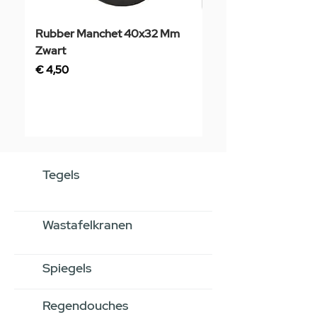
Rubber Manchet 40x32 Mm
Tegelstaal
Zwart
Prijs
€ 3,50
Prijs
€ 4,50
Tegels
Wastafelkranen
Spiegels
Regendouches