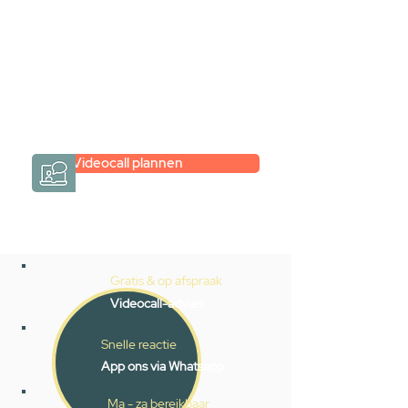
hele badkamer moet samenstellen?
Een videogesprek met Gevelaar is
eenvoudig en verrassend
persoonlijk.
→
Hoe werkt het?
Videocall plannen
Gratis & op afspraak
Videocall-advies
Snelle reactie
App ons via Whatsapp
Ma - za bereikbaar