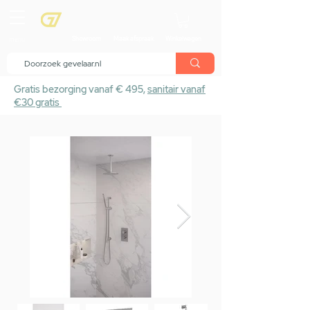
menu
Showroom
Maak afspraak
Winkelwagen
Gratis bezorging vanaf € 495,
sanitair vanaf
€30 gratis