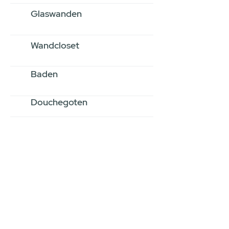
Glaswanden
Wandcloset
Baden
Douchegoten
Stel jouw badkamer
samen via een
videogesprek
Inspiratie gevonden op internet,
maar je weet niet hoe je zelf een
hele badkamer moet samenstellen?