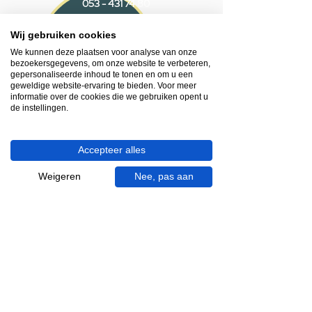
053 - 431 74 80
Wij gebruiken cookies
Heb je hulp nodig?
We helpen je graag.
We kunnen deze plaatsen voor analyse van onze
bezoekersgegevens, om onze website te verbeteren,
Wij zijn op werkdagen telefonisch bereikbaar
gepersonaliseerde inhoud te tonen en om u een
van 09.00 tot 18.00 uur, donderdag tot 20.00
geweldige website-ervaring te bieden. Voor meer
uur en op zaterdagen van 09.00 tot 16.00
informatie over de cookies die we gebruiken opent u
de instellingen.
uur.
053 - 431 74 80
Accepteer alles
info@gevelaar.nl
Weigeren
Nee, pas aan
Haaksbergerstraat 201
7513 EM Enschede
KVK:
92090354
BTW: NL865881091B01
Handige informatie voor jou.
Hoe werkt videocall je badkamer?