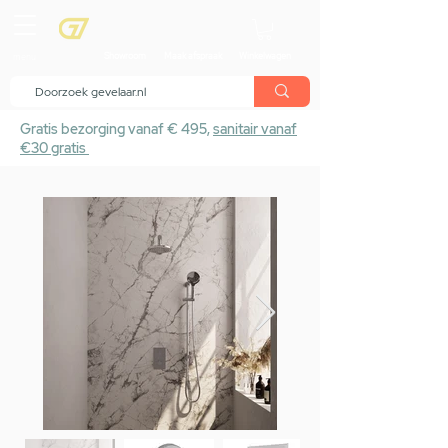
menu
Showroom
Maak afspraak
Winkelwagen
Gratis bezorging vanaf € 495,
sanitair vanaf
€30 gratis