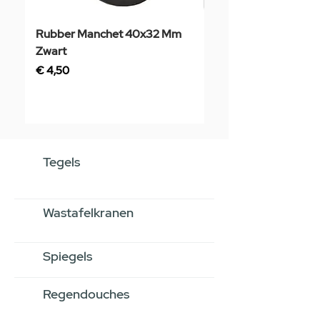
Rubber Manchet 40x32 Mm
Tegelstaal
Zwart
Prijs
€ 3,50
Prijs
€ 4,50
Tegels
Wastafelkranen
Spiegels
Regendouches