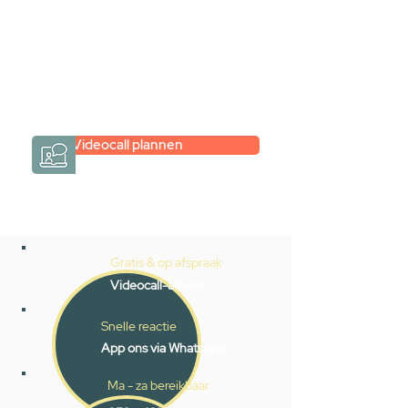
Een videogesprek met Gevelaar is
eenvoudig en verrassend
persoonlijk.
→
Hoe werkt het?
Videocall plannen
Gratis & op afspraak
Videocall-advies
Snelle reactie
App ons via Whatsapp
Ma - za bereikbaar