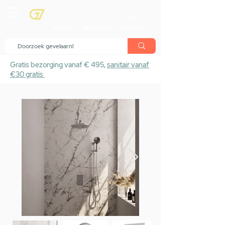
menu
Showroom
Maak afspraak
Winkelwagen
Gratis bezorging vanaf € 495,
sanitair vanaf
€30 gratis