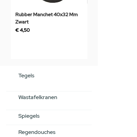
Rubber Manchet 40x32 Mm
Tegelstaal
Zwart
Prijs
€ 3,50
Prijs
€ 4,50
Tegels
Wastafelkranen
Spiegels
Regendouches