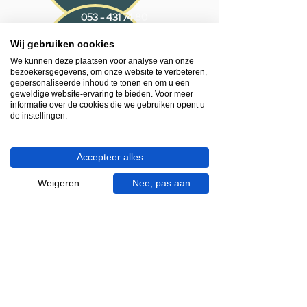
053 - 431 74 80
Wij gebruiken cookies
Heb je hulp nodig?
We kunnen deze plaatsen voor analyse van onze
We helpen je graag.
bezoekersgegevens, om onze website te verbeteren,
Wij zijn op werkdagen telefonisch bereikbaar
gepersonaliseerde inhoud te tonen en om u een
van 09.00 tot 18.00 uur, donderdag tot 20.00
geweldige website-ervaring te bieden. Voor meer
informatie over de cookies die we gebruiken opent u
uur en op zaterdagen van 09.00 tot 16.00
de instellingen.
uur.
053 - 431 74 80
Accepteer alles
info@gevelaar.nl
Weigeren
Nee, pas aan
Haaksbergerstraat 201
7513 EM Enschede
KVK:
92090354
BTW: NL865881091B01
Handige informatie voor jou.