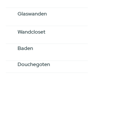
Glaswanden
Wandcloset
Baden
Douchegoten
Stel jouw badkamer
samen via een
videogesprek
Inspiratie gevonden op internet,
maar je weet niet hoe je zelf een