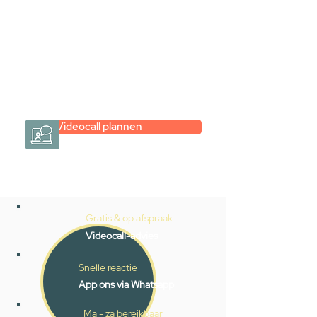
hele badkamer moet samenstellen?
Een videogesprek met Gevelaar is
eenvoudig en verrassend
persoonlijk.
→
Hoe werkt het?
Videocall plannen
Gratis & op afspraak
Videocall-advies
Snelle reactie
App ons via Whatsapp
Ma - za bereikbaar