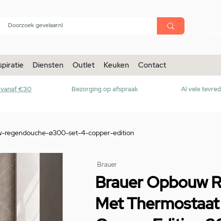
menu
Sho
spiratie
Diensten
Outlet
Keuken
Contact
r vanaf €30
Bezorging op afspraak
Al vele tevre
w-regendouche-ø300-set-4-copper-edition
Brauer
Brauer Opbouw 
Met Thermostaat