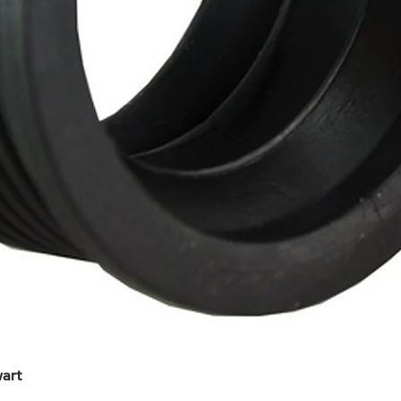
art
Snel overzicht