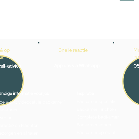
Ma
 & op
Snelle reactie
be
ak
all-advies
App ons via Whatsapp
05
ndige informatie voor jou.
Inspiratie
Badkamer specialist
oe werkt videocall je badkamer?
Badkamer inrichten
acatures
Complete badkamer
ver ons
Badkamer kopen
arantie en klachten
Badkamer op maat
ezorgen en afhalen