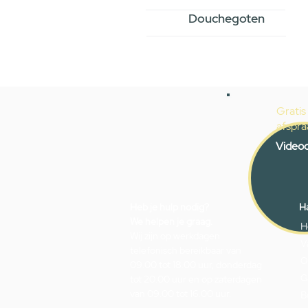
Douchegoten
Gratis
afspra
Videoc
Heb je hulp nodig?
Ha
We helpen je graag.
H
Wij zijn op werkdagen
V
telefonisch bereikbaar van
O
09.00 tot 18.00 uur, donderdag
G
tot 20.00 uur en op zaterdagen
van 09.00 tot 16.00 uur.
B