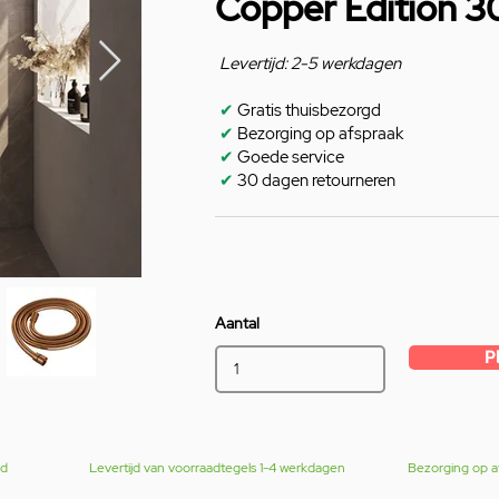
Copper Edition 
Levertijd: 2-5 werkdagen
✔
Gratis thuisbezorgd
✔
Bezorging op afspraak
✔
Goede service
✔
30 dagen retourneren
Aantal
P
gd
Levertijd van voorraadtegels 1-4 werkdagen
Bezorging op a