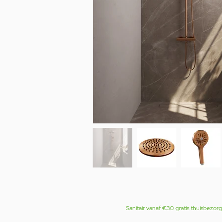
Sanitair vanaf €30 gratis thuisbezor