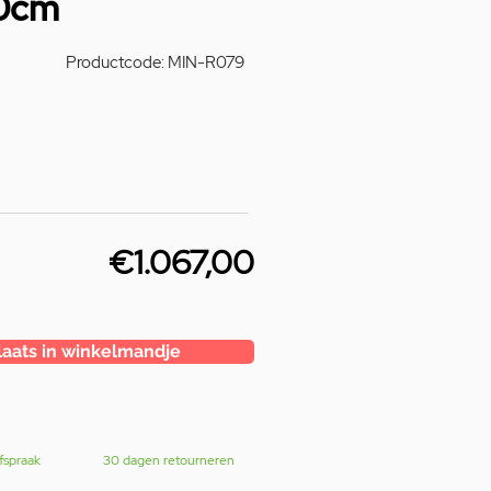
30cm
Productcode: MIN-R079
€1.067,00
laats in winkelmandje
fspraak
30 dagen retourneren