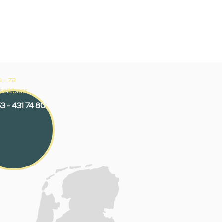
 - za
reikbaar
3 - 431 74 80