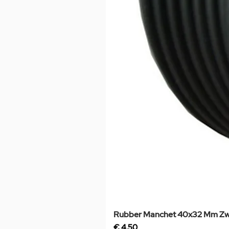
Rubber Manchet 40x32 Mm Zw
Prijs
€ 4,50