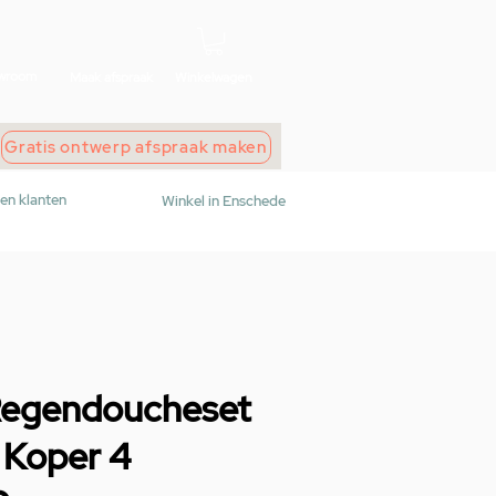
wroom
Maak afspraak
Winkelwagen
Gratis ontwerp afspraak maken
den klanten
Winkel in Enschede
Regendoucheset
 Koper 4