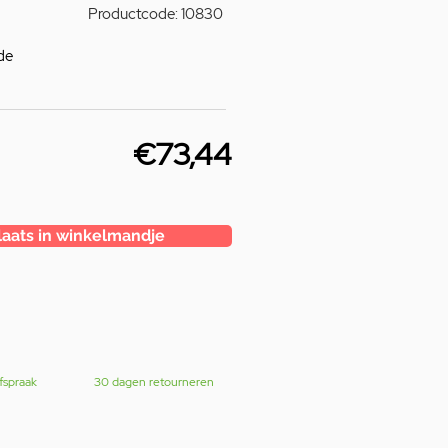
Productcode: 10830
de
€73,44
laats in winkelmandje
fspraak
30 dagen retourneren