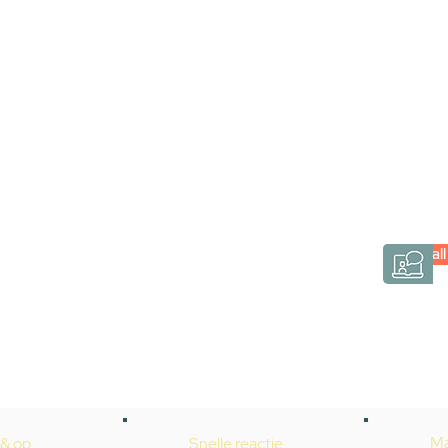
Stel jouw badkamer
via een videogespre
Inspiratie gevonden op internet, maar je weet ni
hele badkamer moet samenstellen? Een video
Gevelaar is eenvoudig en verrassend persoonlij
Videocall
→
Hoe werkt het?
Ma
 & op
Snelle reactie