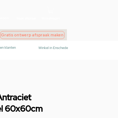
wroom
Maak afspraak
Winkelwagen
Gratis ontwerp afspraak maken
den klanten
Winkel in Enschede
ntraciet
el 60x60cm