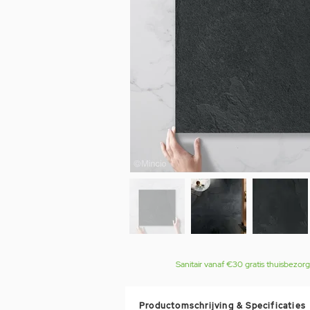
Sanitair vanaf €30 gratis thuisbezor
Productomschrijving & Specificaties