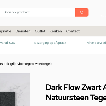
menu
Sho
spiratie
Diensten
Outlet
Keuken
Contact
r vanaf €30
Bezorging op afspraak
Al vele tevre
look-grijs-vloertegels-wandtegels
Dark Flow Zwart A
Natuursteen Teg