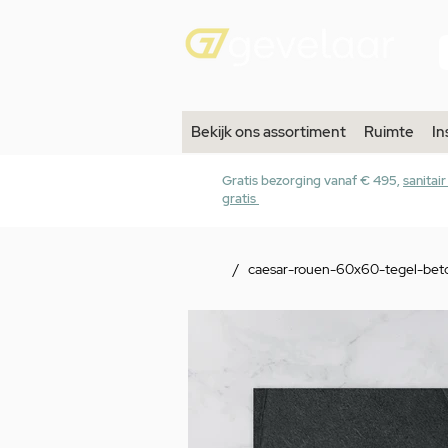
Bekijk ons assortiment
Ruimte
In
Gratis bezorging vanaf € 495,
sanitai
gratis
/
caesar-rouen-60x60-tegel-beton