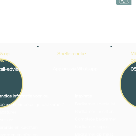
Ma
 & op
Snelle reactie
be
ak
all-advies
App ons via Whatsapp
05
ndige informatie voor jou.
Inspiratie
Badkamer specialist
oe werkt videocall je badkamer?
Badkamer inrichten
acatures
Complete badkamer
ver ons
Badkamer kopen
arantie en klachten
Badkamer op maat
ezorgen en afhalen