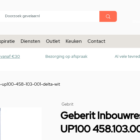
menu
Sho
spiratie
Diensten
Outlet
Keuken
Contact
r vanaf €30
Bezorging op afspraak
Al vele tevre
x-up100-458-103-001-delta-wit
Gebrit
Geberit Inbouwre
UP100 458.103.001