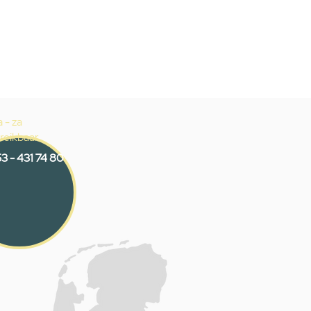
 - za
reikbaar
3 - 431 74 80