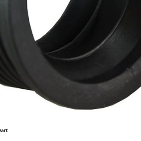
art
Snel overzicht