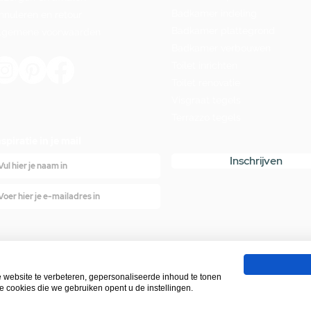
Badkamer indeling
nnuleren en retour
Badkamer plattegrond
lgemene voorwaarden
Badkamer verbouwen
Toilet inrichten
Toilet renovatie
Visgraat tegels
Terrazzo tegels
nspiratie in je mail
Inschrijven
Bekend van
ebsite te verbeteren, gepersonaliseerde inhoud te tonen
e cookies die we gebruiken opent u de instellingen.