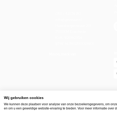
A
A
053 - 431 74 80
info@gevelaar.nl
Haaksbergerstraat 201
7513 EM Enschede
KVK: 92090354
BTW: NL865881091B01
I
Mincio, merk van
Wij gebruiken cookies
We kunnen deze plaatsen voor analyse van onze bezoekersgegevens, om onze w
© Gevelaar 2026 -
Waar te vinden
-
Privacy policy
en om u een geweldige website-ervaring te bieden. Voor meer informatie over d