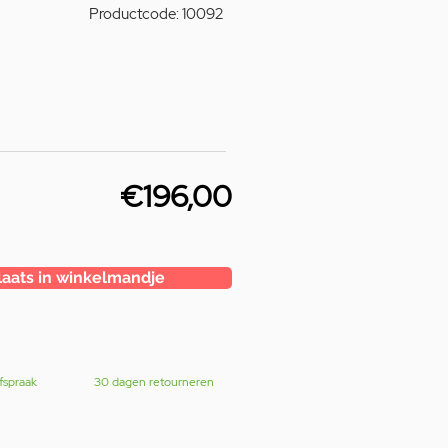
Productcode: 10092
€196,00
laats in winkelmandje
fspraak
30 dagen retourneren