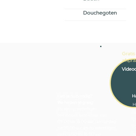
Douchegoten
Gratis
afspra
Videoc
Heb je hulp nodig?
Ha
We helpen je graag.
H
Wij zijn op werkdagen
V
telefonisch bereikbaar van
O
09.00 tot 18.00 uur, donderdag
G
tot 20.00 uur en op zaterdagen
van 09.00 tot 16.00 uur.
B