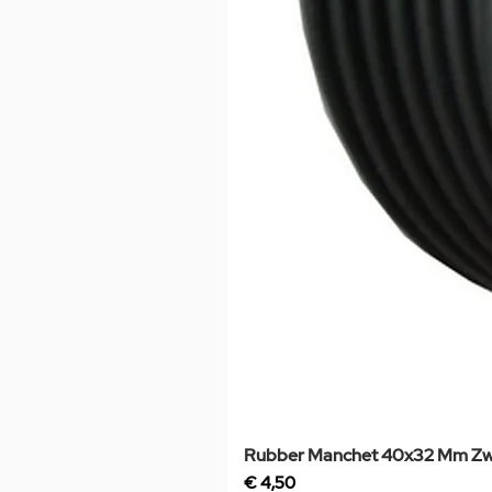
Rubber Manchet 40x32 Mm Zw
Prijs
€ 4,50