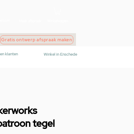
wroom
Maak afspraak
Winkelwagen
Gratis ontwerp afspraak maken
den klanten
Winkel in Enschede
kerworks
atroon tegel