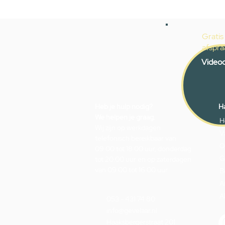
Gratis
afspra
Videoc
Heb je hulp nodig?
Ha
We helpen je graag.
H
Wij zijn op werkdagen
V
telefonisch bereikbaar van
O
09.00 tot 18.00 uur, donderdag
G
tot 20.00 uur en op zaterdagen
van 09.00 tot 16.00 uur.
B
A
A
053 - 431 74 80
info@gevelaar.nl
Haaksbergerstraat 201