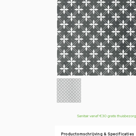
Sanitair vanaf €30 gratis thuisbezor
Productomschrijving & Specificaties