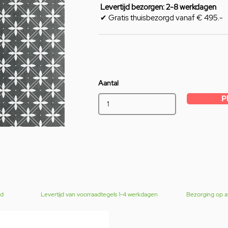
Levertijd bezorgen: 2-8 werkdagen
✔ Gratis thuisbezorgd vanaf € 495.-
Aantal
P
gd
Levertijd van voorraadtegels 1-4 werkdagen
Bezorging op a