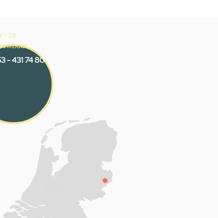
 - za
reikbaar
3 - 431 74 80