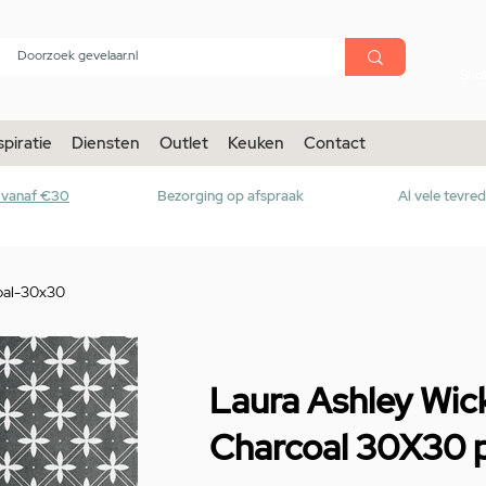
menu
Sho
spiratie
Diensten
Outlet
Keuken
Contact
r vanaf €30
Bezorging op afspraak
Al vele tevre
oal-30x30
Laura Ashley Wic
Charcoal 30X30 p