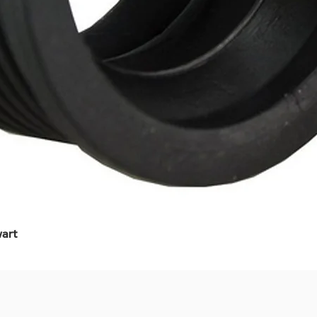
art
Snel overzicht