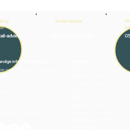
Ma
 & op
Snelle reactie
be
ak
all-advies
App ons via Whatsapp
05
ndige informatie voor jou.
Inspiratie
Badkamer specialist
oe werkt videocall je badkamer?
Badkamer inrichten
acatures
Complete badkamer
ver ons
Badkamer kopen
arantie en klachten
Badkamer op maat
ezorgen en afhalen
Badkamer indeling
nnuleren en retour
Badkamer plattegrond
lgemene voorwaarden
Badkamer verbouwen
Toilet inrichten